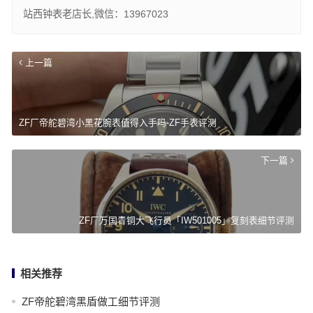
站西钟表老店长,微信：13967023
上一篇
ZF厂帝舵碧湾小黑花腕表值得入手吗-ZF手表评测
下一篇
ZF厂万国青铜大飞行员「IW501005」复刻表细节评测
相关推荐
ZF帝舵碧湾黑盾做工细节评测