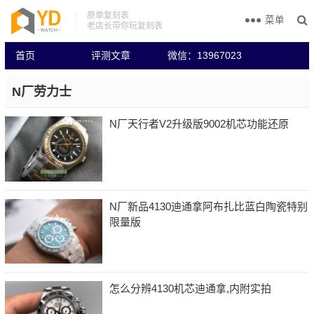
原单复刻表
菜单
老店长带你玩复刻表
首页
评测文章
微信：13967023
N厂劳力士
N厂天行者V2升级版9002机芯功能还原
N厂新品4130迪通拿阿布扎比蓝白陶瓷特别
限量版
怎么分辨4130机芯迪通拿,内附实拍