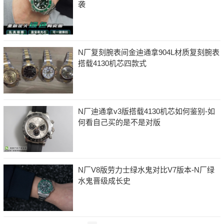
袭
N厂复刻腕表间金迪通拿904L材质复刻腕表
搭载4130机芯四款式
N厂迪通拿v3版搭载4130机芯如何鉴别-如
何看自己买的是不是对版
N厂V8版劳力士绿水鬼对比V7版本-N厂绿
水鬼晋级成长史
文