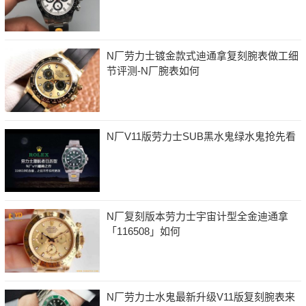
N厂劳力士镀金款式迪通拿复刻腕表做工细
节评测-N厂腕表如何
N厂V11版劳力士SUB黑水鬼绿水鬼抢先看
N厂复刻版本劳力士宇宙计型全金迪通拿
「116508」如何
N厂劳力士水鬼最新升级V11版复刻腕表来