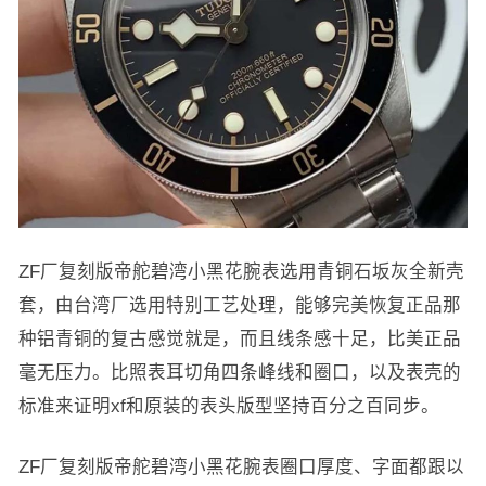
ZF厂复刻版帝舵碧湾小黑花腕表选用青铜石坂灰全新壳
套，由台湾厂选用特别工艺处理，能够完美恢复正品那
种铝青铜的复古感觉就是，而且线条感十足，比美正品
毫无压力。比照表耳切角四条峰线和圈口，以及表壳的
标准来证明xf和原装的表头版型坚持百分之百同步。
ZF厂复刻版帝舵碧湾小黑花腕表圈口厚度、字面都跟以