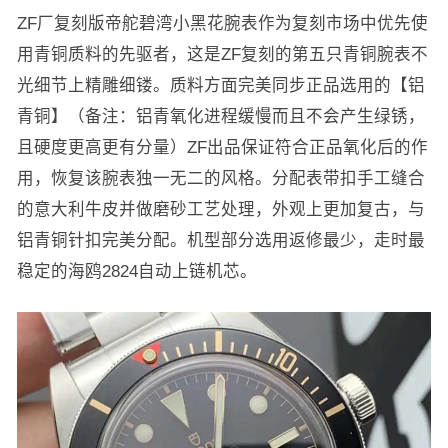
ZF厂复刻版帝舵碧湾小黑花腕表作为复刻市场中优先使
用青铜质料的先驱者，这是ZF复刻的第五只青铜腕表不
光细节上精雕细镂。质料方面完美同步正品选用的【铝
青铜】（备注：铝青氧化进程缓慢而且不会产生绿锈，
且硬度更高更有分量）ZF出品保证符合正品氧化后的作
用，恢复该腕表独一无二的风格。分配表带扣手工缝合
的意大利牛皮并做磨砂工艺处理，外观上更加复古，与
铝青铜针扣完美分配。机型部分选用返修最少，走时最
稳定的海鸥2824自动上链机芯。