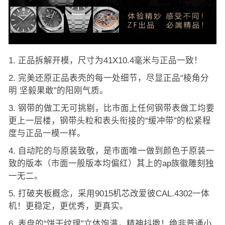
正品拆解开模，尺寸为41X10.4毫米与正品一致！
完美还原正品表壳的每一处细节，尽显正品“棱角分
明 坚毅果敢”的阳刚气质。
钢带的做工无可挑剔，比市面上任何钢带表做工均要
更上一层楼，钢带头粒和表头衔接的“缓冲带”的松紧程
度与正品一模一样。
自动陀的与原装致敬，是市面唯一做到颜色于原装一
致的版本（市面一般版本均偏红）其上的ap族徽雕刻独
一无二。
打破夹板概念，采用9015机芯改爱彼CAL.4302一体
机！更稳定，更优秀，更真实。
表盘的“饼干纹理”立体饱满，精神抖擞！绝非普通小