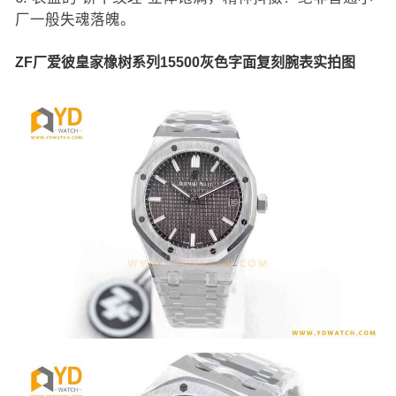
厂一般失魂落魄。
ZF厂爱彼皇家橡树系列15500灰色字面复刻腕表实拍图