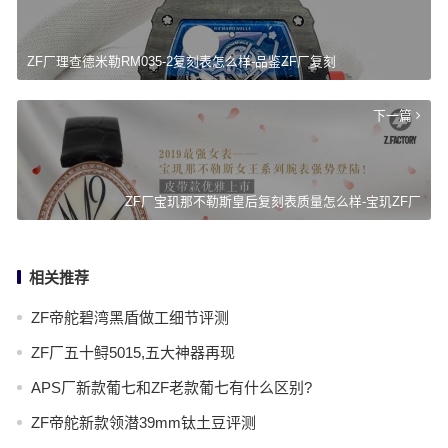
ZF厂理查德米勒RM035-2复刻表怎么样-品鉴ZF厂复刻
下一篇
ZF厂宝玑那不勒斯皇后复刻表质量怎么样-宝玑ZF厂
相关推荐
ZF帝舵碧湾黑盾做工细节评测
ZF厂五十鲟5015,五大神器再现
APS厂新款葡七和ZF老款葡七有什么区别?
ZF帝舵新款领潜39mm钛土豆评测