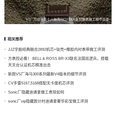
V7厂万过马克十八钛壳IW327006复刻腕表做工细节品鉴
相关推荐
JJZ宇舶经典融合2892机芯+钛壳+橡胶内衬表带做工评测
方表控必看！ BELL & ROSS BR-X3联名法国巡逻兵，搭载
天文台认证机芯精准出击
新款VS厂海马300系列最新V4版本的细节评测
CV手雷5167,5168搭配无卡度机芯评测
Sonic厂隐藏迪通拿做工表现如何
sonic厂vip隐藏款计时迪通拿奢华彩宝做工评测