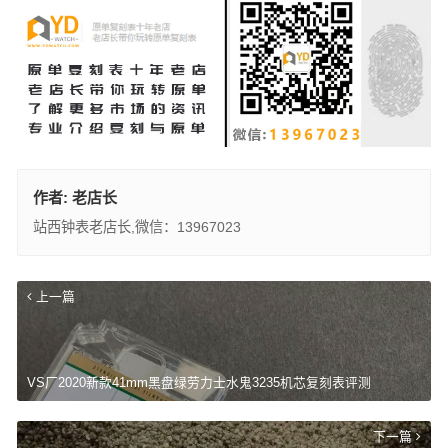
作者:
老店长
站西钟表老店长,微信：13967023
上一篇
VS厂2020新款41mm黑盘绿劳力士水鬼3235机芯复刻表评测
下一篇