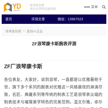
原单复刻表
菜单
老店长带你玩复刻表
首页
评测文章
微信：13967023
原单复刻表
复刻vs正品
ZF浪琴康卡斯腕表评测
ZF厂浪琴康卡斯
各位表友，大家好，说到浪琴，一直都是以优雅著称于
世，旗下多个系列的腕表对优雅这一风格展现的淋漓尽
致，名匠、典藏系列等传统的制表工艺是浪琴表尖端的
制表技术与璀璨美学特色的完美范例。温文尔雅，卓尔