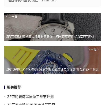
站西钟表老店长,微信：13967023
上一篇
ZF厂积家地理学家大师复刻腕表做工细节深度评测-品鉴ZF厂复刻
下一篇
ZF厂理查德米勒RM035-02复刻腕表做工细节深度评测-品鉴ZF厂腕表
相关推荐
ZF帝舵碧湾黑盾做工细节评测
ZF厂五十鲟5015,五大神器再现