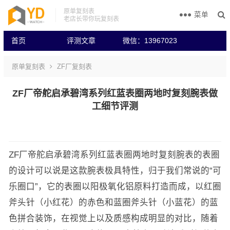
原单复刻表
菜单
老店长带你玩复刻表
首页
评测文章
微信：13967023
原单复刻表
ZF厂复刻表
ZF厂帝舵启承碧湾系列红蓝表圈两地时复刻腕表做
工细节评测
ZF厂帝舵启承碧湾系列红蓝表圈两地时复刻腕表的表圈
的设计可以说是这款腕表极具特性，归于我们常说的“可
乐圈口”，它的表圈以阳极氧化铝原料打造而成，以红圈
斧头针（小红花）的赤色和蓝圈斧头针（小蓝花）的蓝
色拼合装饰，在视觉上以及质感构成明显的对比，随着