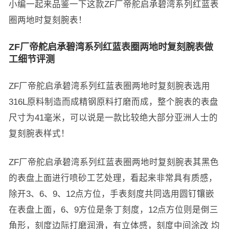
小编一起来品鉴一下这款ZF厂帝舵启承碧湾系列红蓝表
圈两地时复刻腕表！
ZF厂帝舵启承碧湾系列红蓝表圈两地时复刻腕表做
工细节评测
ZF厂帝舵启承碧湾系列红蓝表圈两地时复刻腕表选用
316L原料制造而成精钢原料打磨而成，整个腕表的表盘
尺寸为41毫米，可以说是一款比较绝大部分亚洲人士的
复刻腕表样式！
ZF厂帝舵启承碧湾系列红蓝表圈两地时复刻腕表其黑色
的表盘上面进行喷砂工艺处理，看起来非常具有质感，
除开3、6、9、12点方位，手表刻度共同选用圆钉镶嵌
在表盘上面，6、9方位是条丁刻度，12点方位则是倒三
角形，刻度边际打磨润滑，有立体感，刻度中间涂改 均