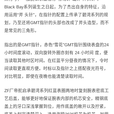
Black Bay系列诞生之日起，为了杰出自身的特征，沿
用运用“斧 头针”，在指针的配置上传承了碧湾系列的规
划，乃至还将GMT指针的头部也改成了斧头造型，而不
是常见的三角形。
指出的是GMT指针，赤色“雪花”GMT指针围绕表盘的24
小时间度滚动，双向旋转外圈亦刻有 24 小时间 度，便
当读取其他时区时间。在红蓝平分昼夜的情况下，令时
间读取更直观方便。时标以及指针之上搭配夜光符号，
对比明显，即使在夜晚也能清楚读取时间。
ZF厂帝舵启承碧湾系列红蓝表圈两地时复刻腕表密底工
艺后盖，能够更好地保证腕表内部的机芯安全，精钢底
盖上的牙口深浅掌握到位，用作底盖的敞开以及拧紧，