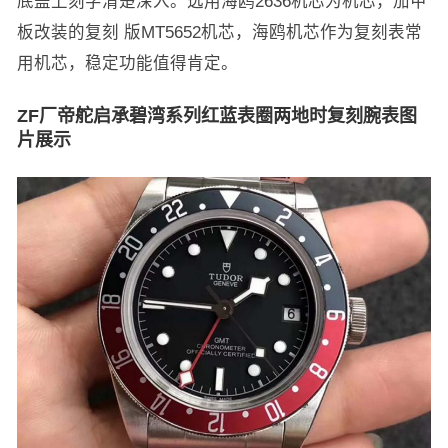
底盖上刻字清楚深入。选用海鸥2636机芯为机芯，加甲
板改装的复刻 版MT5652机芯，海鸥机芯作为复刻表常
用机芯，稳定功能值得肯定。
ZF厂帝舵启承碧湾系列红蓝表圈两地时复刻腕表图
片展示