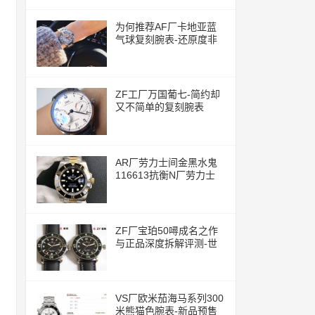
为何推荐AF厂卡地亚蓝
气球复刻腕表-还原度非
常的高
ZF工厂万国葡七-简约却
又不简单的复刻腕表
AR厂劳力士间金黑水鬼
116613抗衡N厂劳力士
ZF厂宝珀50噚成名之作
与正品深度拆解评测-世
界上首款现代潜水腕表
VS厂欧米茄海马系列300
米熊猫色腕表-新品预售