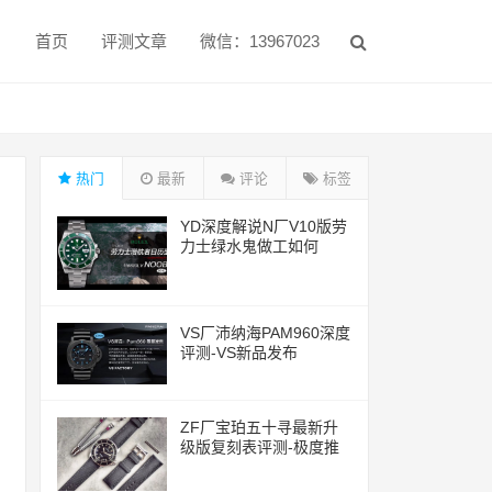
首页
评测文章
微信：13967023
热门
最新
评论
标签
YD深度解说N厂V10版劳
力士绿水鬼做工如何
VS厂沛纳海PAM960深度
评测-VS新品发布
ZF厂宝珀五十寻最新升
级版复刻表评测-极度推
荐的一款腕表