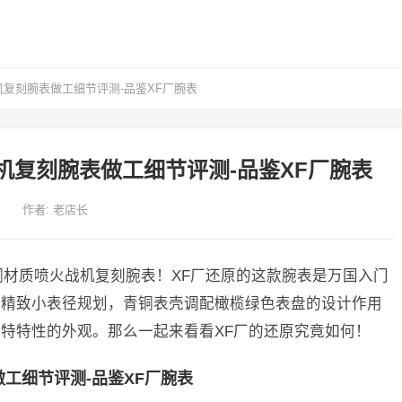
复刻腕表做工细节评测-品鉴XF厂腕表
机复刻腕表做工细节评测-品鉴XF厂腕表
作者:
老店长
铜材质喷火战机复刻腕表！XF厂还原的这款腕表是万国入门
打精致小表径规划，青铜表壳调配橄榄绿色表盘的设计作用
特特性的外观。那么一起来看看XF厂的还原究竟如何！
工细节评测-品鉴XF厂腕表