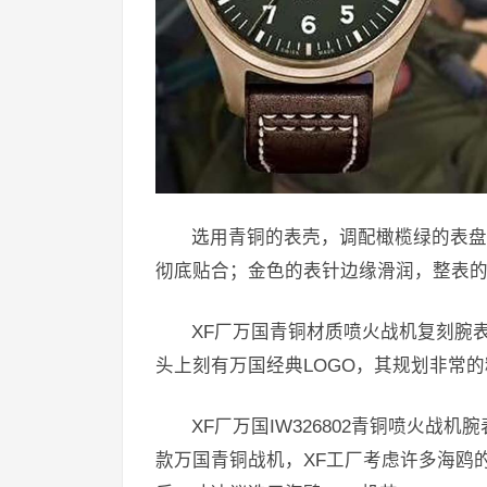
选用青铜的表壳，调配橄榄绿的表盘
彻底贴合；金色的表针边缘滑润，整表
XF厂万国青铜材质喷火战机复刻腕表
头上刻有万国经典LOGO，其规划非常
XF厂万国IW326802青铜喷火战
款万国青铜战机，XF工厂考虑许多海鸥的28