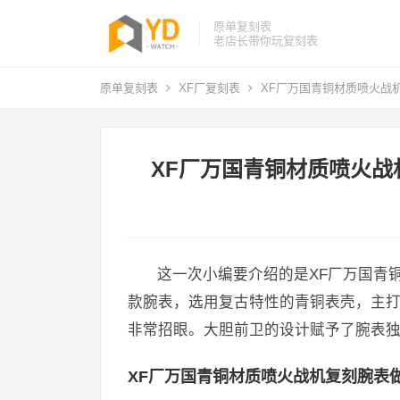
原单复刻表
老店长带你玩复刻表
原单复刻表
XF厂复刻表
XF厂万国青铜材质喷火战机
XF厂万国青铜材质喷火战
这一次小编要介绍的是XF厂万国青
款腕表，选用复古特性的青铜表壳，主
非常招眼。大胆前卫的设计赋予了腕表独
XF厂万国青铜材质喷火战机复刻腕表做