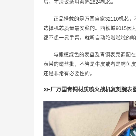
后，才决议选用海鸥2824机芯。
正品搭载的是万国自家32110机
选择机芯质量最安稳的。西铁城9015
都不想一晃手臂，就听自动陀啦啦啦的响
与橄榄绿色的表盘及青铜表壳调配在
表带的螺丝批，不管是牛皮或者是鳄鱼
还是非常有必要性的。
XF厂万国青铜材质喷火战机复刻腕表