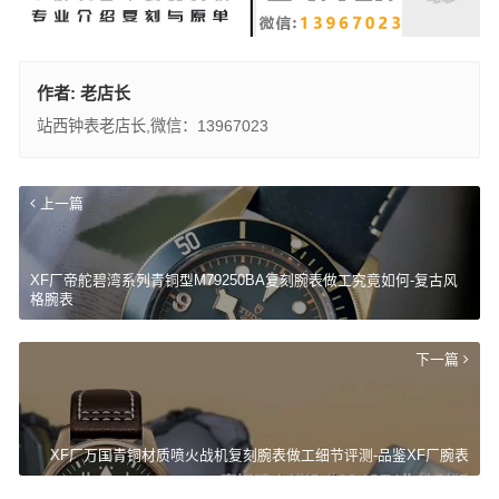
作者:
老店长
站西钟表老店长,微信：13967023
上一篇
XF厂帝舵碧湾系列青铜型M79250BA复刻腕表做工究竟如何-复古风
格腕表
下一篇
XF厂万国青铜材质喷火战机复刻腕表做工细节评测-品鉴XF厂腕表