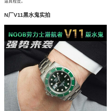
逼真程度。
N厂V11黑水鬼实拍