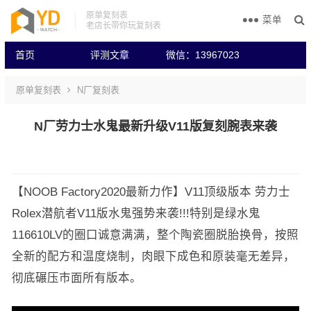
原单复刻表
菜单
老店长带你玩复刻表
首页
评测文章
微信：13967023
原单复刻表
N厂复刻表
N厂劳力士水鬼最新升级V11版复刻腕表来袭
【NOOB Factory2020最新力作】V11顶级版本 劳力士
Rolex潜航者V11版水鬼强势来袭!!!特别是绿水鬼
116610LV的圈口诚意满满，整个陶瓷圈脱胎换骨，按照
全新的配方和温度烧制，肉眼下成色和原装毫无差异，
彻底碾压市面所有版本。