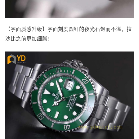
【字面质感升级】字面刻度圆钉的夜光石饱而不溢，拉
沙比之前更加细腻!