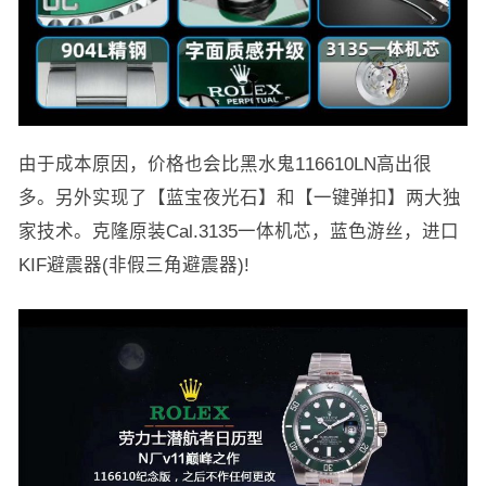
由于成本原因，价格也会比黑水鬼116610LN高出很
多。另外实现了【蓝宝夜光石】和【一键弹扣】两大独
家技术。克隆原装Cal.3135一体机芯，蓝色游丝，进口
KIF避震器(非假三角避震器)!