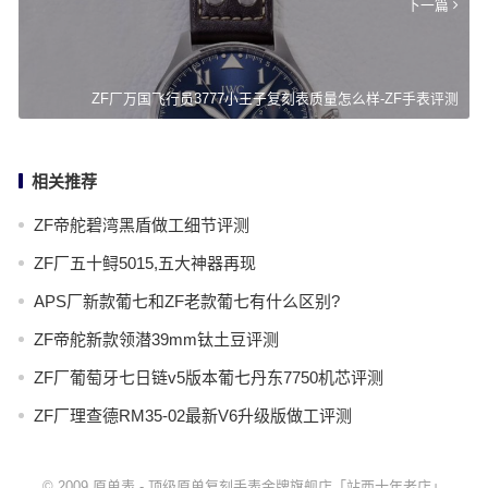
下一篇
ZF厂万国飞行员3777小王子复刻表质量怎么样-ZF手表评测
相关推荐
ZF帝舵碧湾黑盾做工细节评测
ZF厂五十鲟5015,五大神器再现
APS厂新款葡七和ZF老款葡七有什么区别?
ZF帝舵新款领潜39mm钛土豆评测
ZF厂葡萄牙七日链v5版本葡七丹东7750机芯评测
ZF厂理查德RM35-02最新V6升级版做工评测
© 2009
原单表
-
顶级原单复刻手表金牌旗舰店「站西十年老店」