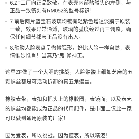
6.ZF工厂向正品致敬，在表壳内部骷髅头的左侧，与
正品一致镌刻有RM052的型号标识！
7.前后两片蓝宝石玻璃均镀有轻紫色增透淡膜于原装
一致，效果异常通透，玻璃的弧度经过再三调整，确
保任何细节都与正品没有出入。
8.骷髅人脸表盘呈微微弧形，好比人脸一样自然，表
情惟妙惟肖！当真乃“鬼”斧神工。
这里ZF做了一个大胆的挑战，人脸骷髅上细如芝麻的五
颗螺丝都是可活动拆卸的真五角螺丝。
橡胶表带，表扣和把头上的橡胶圈，表镜面，以及表壳
的螺丝均都能成为正品的代用配件，是市面上仅此一家
可以做到通用原装的厂家！
因为爱表，所以挑战。因为懂表，所以精湛！