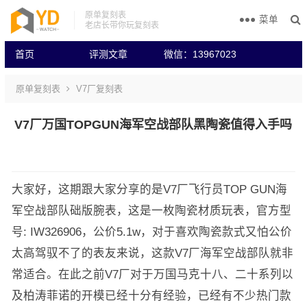
原单复刻表
菜单
老店长带你玩复刻表
首页
评测文章
微信：13967023
原单复刻表
V7厂复刻表
V7厂万国TOPGUN海军空战部队黑陶瓷值得入手吗
大家好，这期跟大家分享的是V7厂飞行员TOP GUN海
军空战部队础版腕表，这是一枚陶瓷材质玩表，官方型
号: IW326906，公价5.1w，对于喜欢陶瓷款式又怕公价
太高驾驭不了的表友来说，这款V7厂海军空战部队就非
常适合。在此之前V7厂对于万国马克十八、二十系列以
及柏涛菲诺的开模已经十分有经验，已经有不少热门款