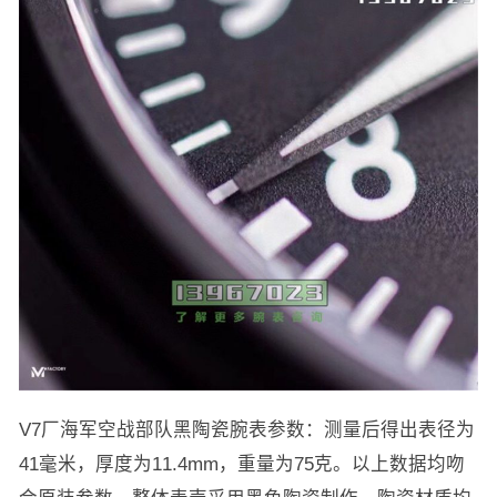
V7厂海军空战部队黑陶瓷腕表参数：测量后得出表径为
41毫米，厚度为11.4mm，重量为75克。以上数据均吻