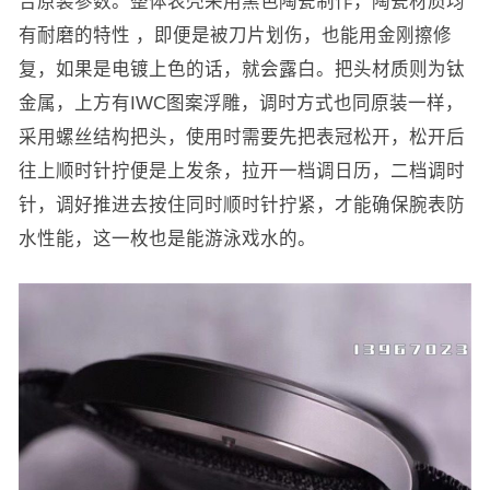
合原装参数。整体表壳采用黑色陶瓷制作，陶瓷材质均
有耐磨的特性 ，即便是被刀片划伤，也能用金刚擦修
复，如果是电镀上色的话，就会露白。把头材质则为钛
金属，上方有IWC图案浮雕，调时方式也同原装一样，
采用螺丝结构把头，使用时需要先把表冠松开，松开后
往上顺时针拧便是上发条，拉开一档调日历，二档调时
针，调好推进去按住同时顺时针拧紧，才能确保腕表防
水性能，这一枚也是能游泳戏水的。