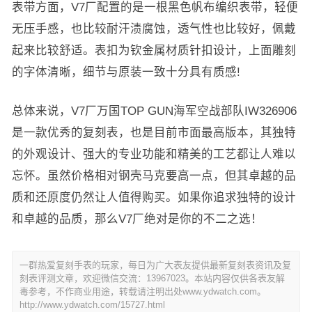
表带方面，V7厂配置的是一根黑色帆布编织表带，轻便
无压手感，也比较耐汗渍腐蚀，透气性也比较好，佩戴
起来比较舒适。表扣为钦金属材质针扣设计，上面雕刻
的字体清晰，细节与原装一致十分具有质感!
总体来说，V7厂万国TOP GUN海军空战部队IW326906
是一款优秀的复刻表，也是目前市面最高版本，其独特
的外观设计、强大的专业功能和精美的工艺都让人难以
忘怀。虽然价格相对钢壳马克要高一点，但其卓越的品
质和还原度仍然让人值得购买。如果你追求独特的设计
和卓越的品质，那么V7厂绝对是你的不二之选！
一群热爱复刻手表的玩家，每日为广大表友提供最新复刻表资讯及复
刻表评测文章，欢迎微信交流：13967023。本站内容仅供各表友解
毒参考，不作商业用途，转载请注明出处www.ydwatch.com。
http://www.ydwatch.com/15727.html