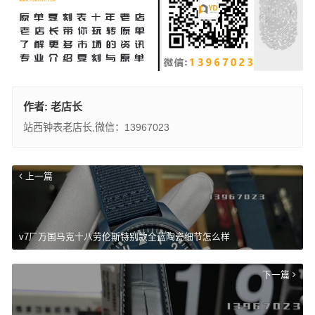
作者:
老店长
站西钟表老店长,微信：13967023
上一篇
v7厂万国马克十八劳伦斯特别款全蓝陶瓷细节怎么样
下一篇