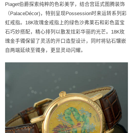
Piaget伯爵探索纯粹的色彩美学，结合宫廷式图腾装饰
（PalaceDécor)，特别呈现Possession时来运转系列彩
虹戒指。18K玫瑰金戒指上的绿色沙弗莱石和彩色蓝宝
石巧妙搭配，精心排列以散发炫彩华丽的光芒。18K玫
瑰金手镯保留了灵活的开口造型设计，同时将钻石镶嵌
自两端延续至镯身，更显灵动闪耀。