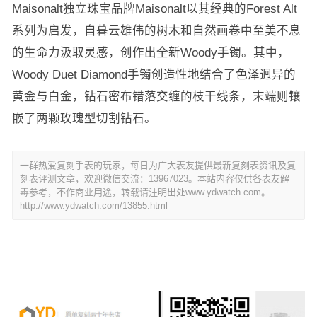
Maisonalt独立珠宝品牌Maisonalt以其经典的Forest Alt
系列为启发，自暮云雄伟的树木和自然画卷中至美不息
的生命力汲取灵感，创作出全新Woody手镯。其中，
Woody Duet Diamond手镯创造性地结合了色泽迥异的
黄金与白金，钻石密布错落交缠的枝干线条，末端则镶
嵌了两颗玫瑰型切割钻石。
一群热爱复刻手表的玩家，每日为广大表友提供最新复刻表资讯及复
刻表评测文章，欢迎微信交流：13967023。本站内容仅供各表友解
毒参考，不作商业用途，转载请注明出处www.ydwatch.com。
http://www.ydwatch.com/13855.html