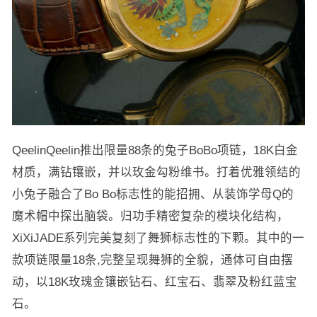
QeelinQeelin推出限量88条的兔子BoBo项链，18K白金
材质，满钻镶嵌，并以玫金勾粉维书。打着优雅领结的
小兔子融合了Bo Bo标志性的能招拥、从装饰学母Q的
魔术帽中探出脑袋。归功手精密复杂的模块化结构，
XiXiJADE系列完美复刻了舞狮标志性的下颗。其中的一
款项链限量18条,完整呈现舞狮的全貌，通体可自由摆
动，以18K玫瑰金镶嵌钻石、红宝石、翡翠及粉红蓝宝
石。