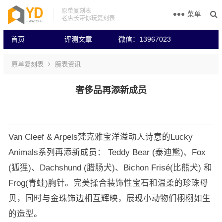
原单复刻表
菜单
老店长带你玩复刻表
首页
评测文章
微信：13967023
原单复刻表
腕表资讯
奢侈品再添新成员
Van Cleef & Arpels梵克雅宝洋溢动人诗意的Lucky
Animals系列再添新成员： Teddy Bear (泰迪熊)、Fox
(狐狸)、Dachshund (腊肠犬)、Bichon Frisé(比熊犬) 和
Frog(青蛙)胸针。完美揉合装饰性宝石和温柔的珍珠母
贝，同时与金珠饰边相互辉映，展现小动物们栩栩如生
的造型。