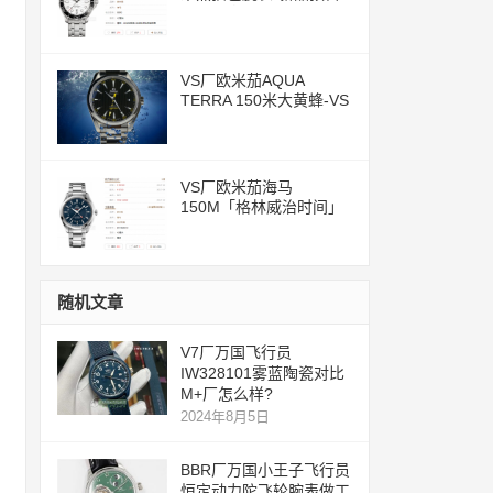
评测文章
VS厂欧米茄AQUA
TERRA 150米大黄蜂-VS
一体化8500机芯
VS厂欧米茄海马
150M「格林威治时间」
腕表评测
随机文章
V7厂万国飞行员
IW328101雾蓝陶瓷对比
M+厂怎么样?
2024年8月5日
BBR厂万国小王子飞行员
恒定动力陀飞轮腕表做工