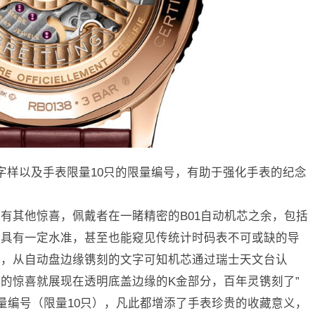
版字样以及手表限量10只的限量编号，有助于强化手表的纪念
有其他惊喜，佩戴者在一睹精密的B01自动机芯之余，包括
都具有一定水准，甚至也能窥见传统计时码表不可或缺的导
态，从自动盘边缘镌刻的文字可知机芯通过瑞士天文台认
的惊喜就展现在透明底盖边缘的K金部分，百年灵镌刻了”
及手表的限量编号（限量10只），凡此都增添了手表珍贵的收藏意义，