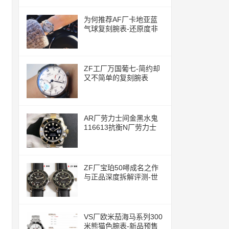
为何推荐AF厂卡地亚蓝
气球复刻腕表-还原度非
常的高
ZF工厂万国葡七-简约却
又不简单的复刻腕表
AR厂劳力士间金黑水鬼
116613抗衡N厂劳力士
ZF厂宝珀50噚成名之作
与正品深度拆解评测-世
界上首款现代潜水腕表
VS厂欧米茄海马系列300
米熊猫色腕表-新品预售