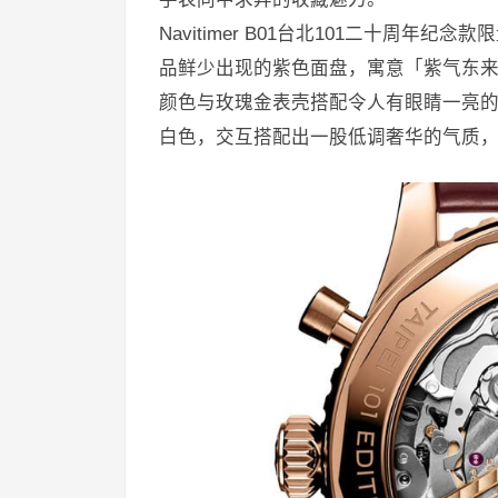
Navitimer B01台北101二十周
品鲜少出现的紫色面盘，寓意「紫气东
颜色与玫瑰金表壳搭配令人有眼睛一亮
白色，交互搭配出一股低调奢华的气质，在N