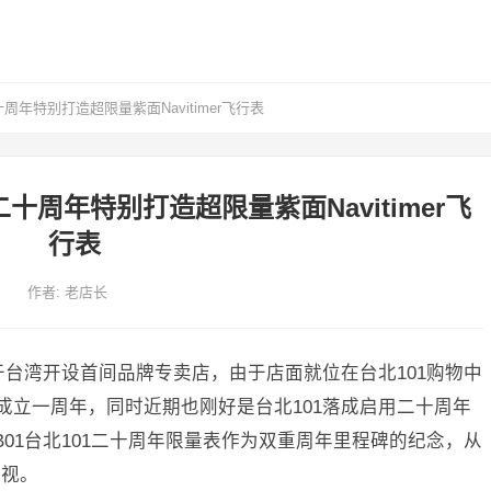
年特别打造超限量紫面Navitimer飞行表
十周年特别打造超限量紫面Navitimer飞
行表
作者:
老店长
四季甫于台湾开设首间品牌专卖店，由于店面就位在台北101购物中
店成立一周年，同时近期也刚好是台北101落成启用二十周年
r B01台北101二十周年限量表作为双重周年里程碑的纪念，从
重视。