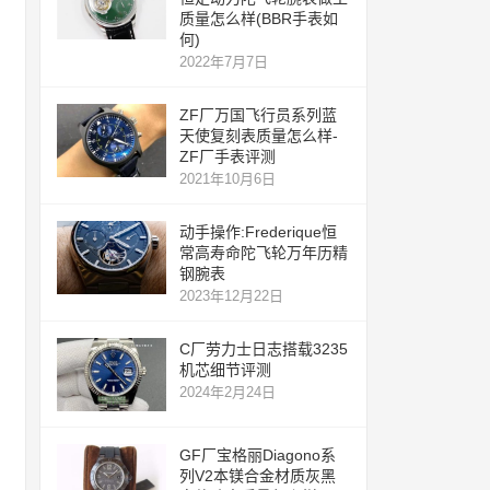
质量怎么样(BBR手表如
何)
2022年7月7日
ZF厂万国飞行员系列蓝
天使复刻表质量怎么样-
ZF厂手表评测
2021年10月6日
动手操作:Frederique恒
常高寿命陀飞轮万年历精
钢腕表
2023年12月22日
C厂劳力士日志搭载3235
机芯细节评测
2024年2月24日
GF厂宝格丽Diagono系
列V2本镁合金材质灰黑