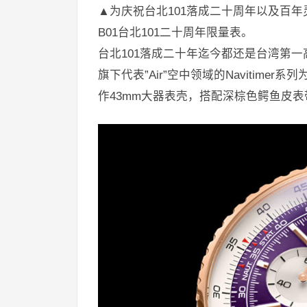
▲为庆祝台北101落成二十周年以及百年灵
B01台北101二十周年限量表。
台北101落成二十年迄今都还是台湾第一
旗下代表”Air”空中领域的Navitime
作43mm大器表壳，搭配深棕色鳄鱼皮