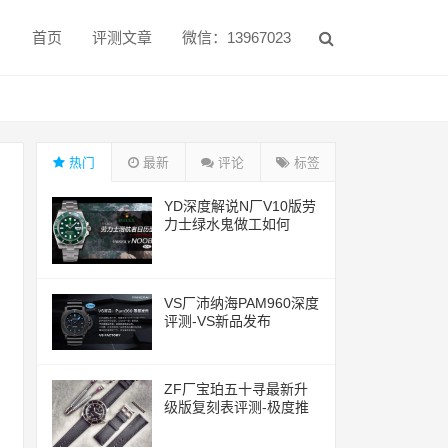
首页
评测文章
微信：13967023
热门
最新
评论
标签
YD深度解说N厂V10版劳
力士绿水鬼做工如何
VS厂沛纳海PAM960深度
评测-VS新品发布
ZF厂宝珀五十寻最新升
级版复刻表评测-极度推
荐的一款腕表