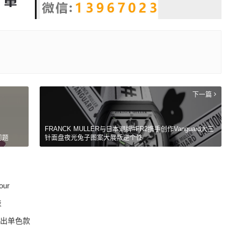
下一篇
FRANCK MULLER与日本潮牌#FR2携手创作Vanguard大三
问题
针面盘夜光兔子图案大展叛逆个性
our
表
V 推出单色款