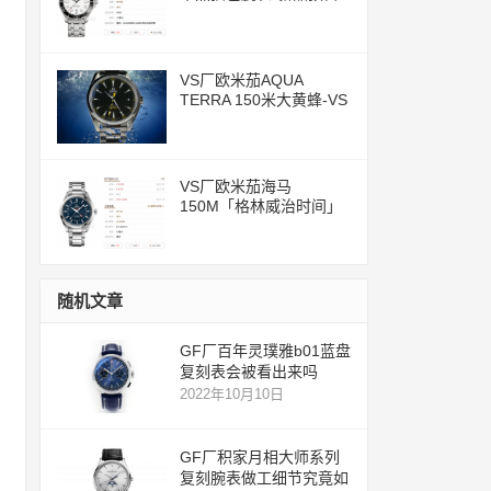
评测文章
VS厂欧米茄AQUA
TERRA 150米大黄蜂-VS
一体化8500机芯
VS厂欧米茄海马
150M「格林威治时间」
腕表评测
随机文章
GF厂百年灵璞雅b01蓝盘
复刻表会被看出来吗
2022年10月10日
GF厂积家月相大师系列
复刻腕表做工细节究竟如