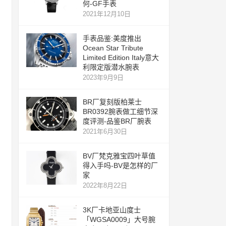
何-GF手表
2021年12月10日
手表品鉴:美度推出
Ocean Star Tribute
Limited Edition Italy意大
利限定版潜水腕表
2023年9月9日
BR厂复刻版柏莱士
BR0392腕表做工细节深
度评测-品鉴BR厂腕表
2021年6月30日
BV厂梵克雅宝四叶草值
得入手吗-BV是怎样的厂
家
2022年8月22日
3K厂卡地亚山度士
「WGSA0009」大号腕