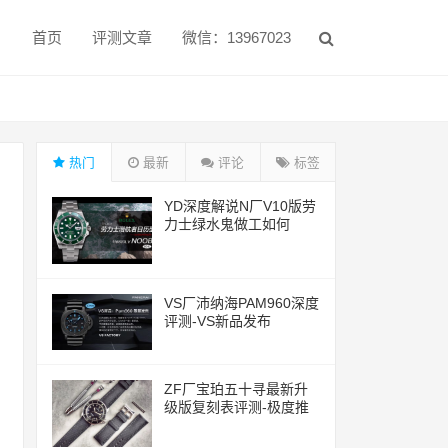
首页
评测文章
微信：13967023
热门
最新
评论
标签
YD深度解说N厂V10版劳
力士绿水鬼做工如何
VS厂沛纳海PAM960深度
评测-VS新品发布
ZF厂宝珀五十寻最新升
级版复刻表评测-极度推
荐的一款腕表