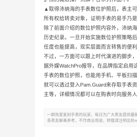
▲取得沛纳海的手表数位护照后，表主可以
所有权给转卖对象，证明手表的易手乃
除了前面介绍的数位护照内容外，沛纳
历史纪录。一旦开始实施数位护照策略
任度也能提高，现实层面而言转售的便
不过，一方面可以跟上时代演进的脚步
据外媒WatchPro报导，在品牌指定
手表的数位护照，也能用手机、平板扫描手
就可以透过登入Pam.Guard来存取
主等，详细情况都可以在购表时向服务
一群热爱复刻手表的玩家，每日为广大表友提供最新复
各表友解毒参考，不作商业用途，转载请注明出处www.y