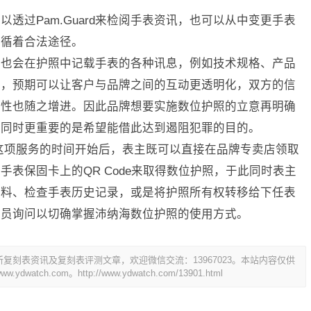
透过Pam.Guard来检阅手表资讯，也可以从中变更手表
是循着合法途径。
海也会在护照中记载手表的各种讯息，例如技术规格、产品
后，预期可以让客户与品牌之间的互动更透明化，双方的信
利性也随之增进。因此品牌想要实施数位护照的立意再明确
，同时更重要的是希望能借此达到遏阻犯罪的目的。
启用这项服务的时间开始后，表主既可以直接在品牌专卖店领取
表保固卡上的QR Code来取得数位护照，于此同时表主
手表资料、检查手表历史记录，或是将护照所有权转移给下任表
人员询问以切确掌握沛纳海数位护照的使用方式。
刻表资讯及复刻表评测文章，欢迎微信交流：13967023。本站内容仅供
dwatch.com。
http://www.ydwatch.com/13901.html