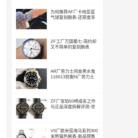
为何推荐AF厂卡地亚蓝
气球复刻腕表-还原度非
常的高
ZF工厂万国葡七-简约却
又不简单的复刻腕表
AR厂劳力士间金黑水鬼
116613抗衡N厂劳力士
ZF厂宝珀50噚成名之作
与正品深度拆解评测-世
界上首款现代潜水腕表
VS厂欧米茄海马系列300
米熊猫色腕表-新品预售