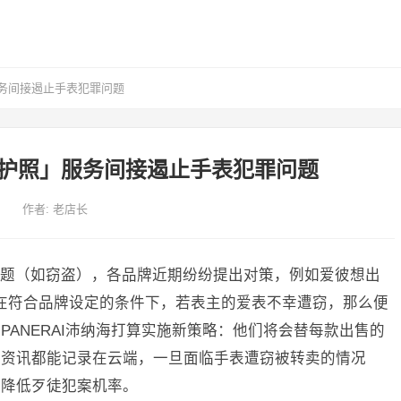
务间接遏止手表犯罪问题
护照」服务间接遏止手表犯罪问题
作者:
老店长
题（如窃盗），各品牌近期纷纷提出对策，例如爱彼想出
享保固服务，在符合品牌设定的条件下，若表主的爱表不幸遭窃，那么便
ANERAI沛纳海打算实施新策略：他们将会替每款出售的
权资讯都能记录在云端，一旦面临手表遭窃被转卖的情况
接降低歹徒犯案机率。