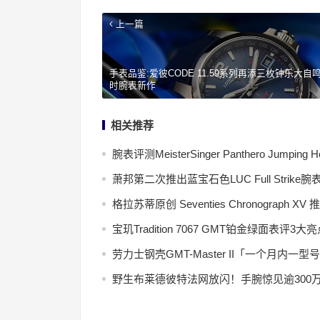
上一篇
手表品鉴:爱彼CODE 11.59系列再添三枚钟乐大自
时腕表新作
相关推荐
腕表评测MeisterSinger Panthero Jumping H
萧邦第二次推出蓝宝石色LUC Full Strike腕
格拉苏蒂原创 Seventies Chronograph X
宝玑Tradition 7067 GMT铂金绿面表
劳力士钢壳GMT-Master II「一个月内
野生布莱德彼特法网放闪！手腕惊见逾300