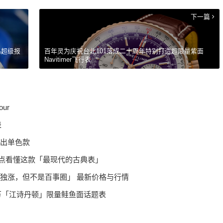
下一篇
鸣超级报
百年灵为庆祝台北101落成二十周年特别打造超限量紫面
Navitimer飞行表
our
表
V 推出单色款
评3大亮点看懂这款「最现代的古典表」
一型号独涨，但不是百事圈」 最新价格与行情
万「江诗丹顿」限量鲑鱼面话题表