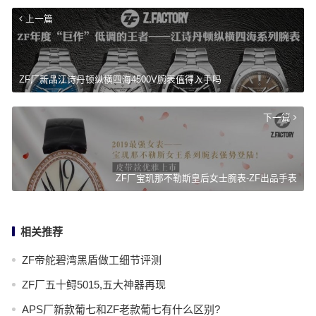
上一篇
ZF厂新品江诗丹顿纵横四海4500V腕表值得入手吗
下一篇
ZF厂宝玑那不勒斯皇后女士腕表-ZF出品手表
相关推荐
ZF帝舵碧湾黑盾做工细节评测
ZF厂五十鲟5015,五大神器再现
APS厂新款葡七和ZF老款葡七有什么区别?