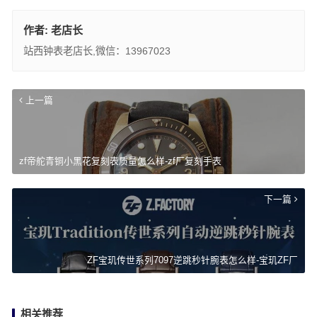
作者:
老店长
站西钟表老店长,微信：13967023
上一篇
zf帝舵青铜小黑花复刻表质量怎么样-zf厂复刻手表
下一篇
ZF宝玑传世系列7097逆跳秒针腕表怎么样-宝玑ZF厂
相关推荐