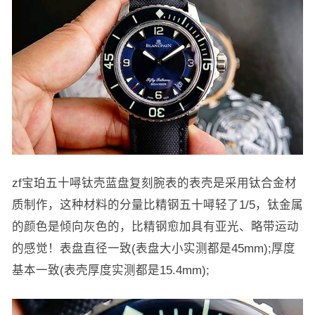
zf宝珀五十噚钛壳蓝盘复刻腕表的表壳是采用钛合金材
质制作，这种材料的分量比精钢五十噚轻了1/5，钛金属
的颜色是倾向灰色的，比精钢愈加具有亚光、略带运动
的感觉！表盘直径一致(表盘大小实测都是45mm);厚度
基本一致(表壳厚度实测都是15.4mm);