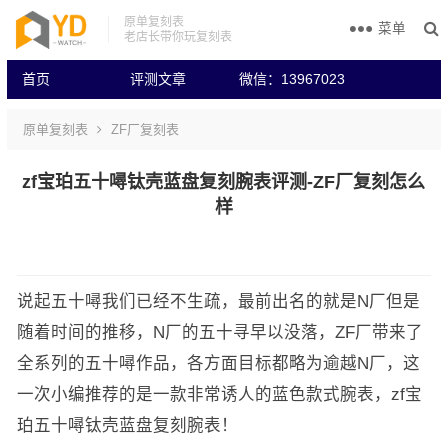
原单复刻表
菜单
老店长带你玩复刻表
首页
评测文章
微信：13967023
原单复刻表
ZF厂复刻表
zf宝珀五十噚钛壳蓝盘复刻腕表评测-ZF厂复刻怎么
样
说起五十噚我们已经不生疏，最前出名的就是N厂但是
随着时间的推移，N厂的五十寻早以没落，ZF厂带来了
全系列的五十噚作品，各方面目标都略为逾越N厂，这
一次小编推荐的是一款非常诱人的蓝色款式腕表，zf宝
珀五十噚钛壳蓝盘复刻腕表！