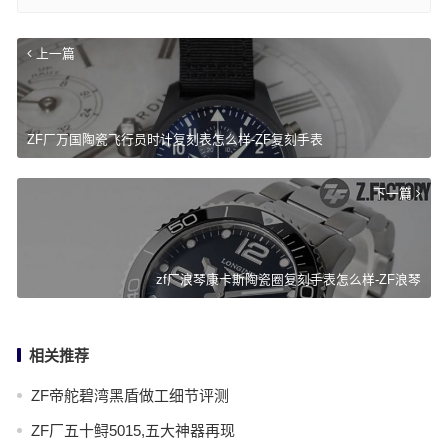
上一篇
ZF厂万国陶瓷飞行员时计复刻表怎么样-ZF复刻手表
下一篇
zf厂浪琴康卡斯陶瓷圈复刻手表怎么样-ZF浪琴
相关推荐
ZF帝舵碧湾黑盾做工细节评测
ZF厂五十鲟5015,五大神器再现