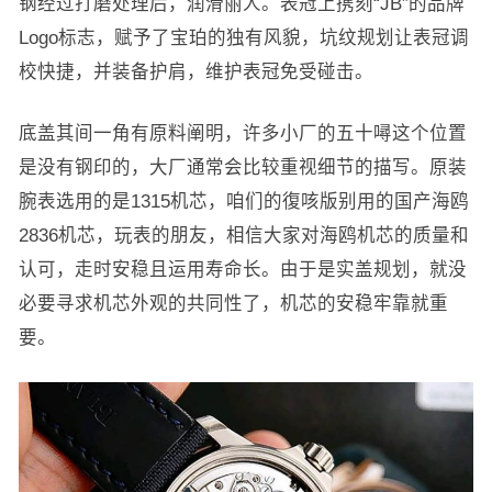
钢经过打磨处理后，润滑丽人。表冠上携刻“JB”的品牌
Logo标志，赋予了宝珀的独有风貌，坑纹规划让表冠调
校快捷，并装备护肩，维护表冠免受碰击。
底盖其间一角有原料阐明，许多小厂的五十噚这个位置
是没有钢印的，大厂通常会比较重视细节的描写。原装
腕表选用的是1315机芯，咱们的復咳版别用的国产海鸥
2836机芯，玩表的朋友，相信大家对海鸥机芯的质量和
认可，走时安稳且运用寿命长。由于是实盖规划，就没
必要寻求机芯外观的共同性了，机芯的安稳牢靠就重
要。