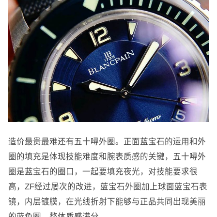
造价最贵最难还有五十噚外圈。正面蓝宝石的运用和外
圈的填充是体现技能难度和腕表质感的关键，五十噚外
圈是蓝宝石的圈口，一起要填充夜光，对技能要求很
高，ZF经过屡次的改进，蓝宝石外圈加上球面蓝宝石表
镜，内层镀膜，在光线折射下能够与正品共同出现美丽
的蓝色圈，整体质感满分。