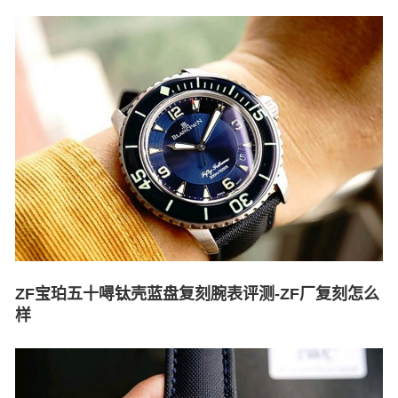
ZF宝珀五十噚钛壳蓝盘复刻腕表评测-ZF厂复刻怎么
样