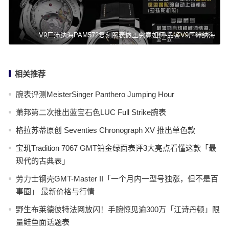
V9厂沛纳海PAM572复刻腕表做工究竟如何-品鉴V9厂沛纳海
相关推荐
腕表评测MeisterSinger Panthero Jumping Hour
萧邦第二次推出蓝宝石色LUC Full Strike腕表
格拉苏蒂原创 Seventies Chronograph XV 推出单色款
宝玑Tradition 7067 GMT铂金绿面表评3大亮点看懂这款「最
现代的古典表」
劳力士钢壳GMT-Master II「一个月内一型号独涨，但不是百
事圈」 最新价格与行情
野生布莱德彼特法网放闪！手腕惊见逾300万「江诗丹顿」限
量鲑鱼面话题表