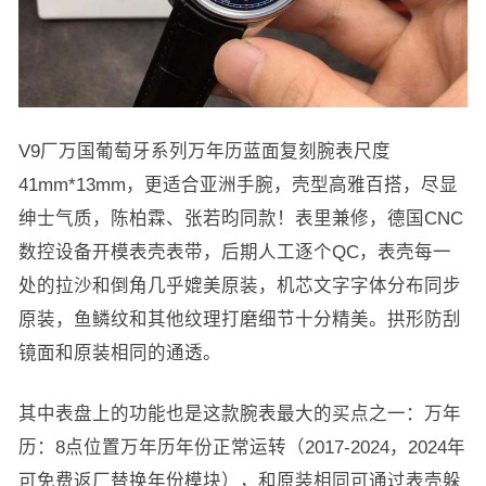
V9厂万国葡萄牙系列万年历蓝面复刻腕表尺度
41mm*13mm，更适合亚洲手腕，壳型高雅百搭，尽显
绅士气质，陈柏霖、张若昀同款！表里兼修，德国CNC
数控设备开模表壳表带，后期人工逐个QC，表壳每一
处的拉沙和倒角几乎媲美原装，机芯文字字体分布同步
原装，鱼鳞纹和其他纹理打磨细节十分精美。拱形防刮
镜面和原装相同的通透。
其中表盘上的功能也是这款腕表最大的买点之一：万年
历：8点位置万年历年份正常运转（2017-2024，2024年
可免费返厂替换年份模块），和原装相同可通过表壳躲