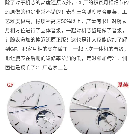
​除了对于机芯的高度还原以外，GF厂的积家月相细节的
还原做的也是非常不错的！表盘压弯弧度吻合原装，工
艺难度极高，报废率高达50%以上，产量有限！对腕表
月相方位进行了立体晋级，一起对机芯齿轮做了晋级，
让腕表愈加的挨近还原正版！这也是让大家能愈加了解
到GF厂积家月相的实在做工！一起此次一体机的晋级，
也让腕表在后期的返修率愈加的低，走时愈加精准，侧
面也是反响了GF厂造表工艺！