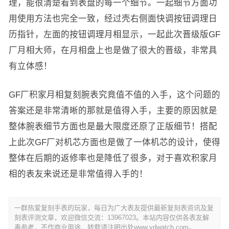
理，能很清楚看到表盘的每一个细节。一起细节方面功
用使用方法也完全一致，经过壳右侧面快调按钮调理日
历指针，左面的按钮调理月相显示，一起此次晋级版GF
厂月相大师，在月相盘上也是做了很大的晋级，非常具
有立体感！
GF厂积家月相复刻腕表究竟值不值的入手，这个问题的
答案还是非常清晰的那就是值得入手，主要的原因就是
整体腕表细节方面也是最大限度还原了正版细节！搭配
上此次GF厂对机芯方面也是做了一体机芯的设计，使得
整体在后期的返修率也是降低了很多，对于喜欢积家月
相的表友来说还是非常值得入手的！
一群热爱复刻手表的玩家，每日为广大表友提供最新复刻表资讯及复
刻表评测文章，欢迎微信交流：13967023。本站内容仅供各表友解
毒参考，不作商业用途，转载请注明出处www.ydwatch.com。