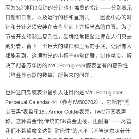
因为3点钟和9点钟的分针也有堆叠的指针——分别表示
日期和日期，以及运行的秒和星期几——因此中心的时
针和分针必须安装在表盘平面上方相当高的位置。为了
节省开支和制造复杂性，品牌经常把赌注押在人们只去
别处看，留下一个巨大的缺口和丑陋的手底，让所有人
都能看到。这顶抛光的小帽子非常优雅，制作精良，解
决了配备万年历的IWC Portugieser腕表固有的复杂性
（堆叠显示器的数量）所带来的问题。
也许这四款腕表中最引人注目的是IWC Portugieser
Perpetual Calendar 44（参考IW503702），它配有“黑
宝石黑”表盘和18k Armor Gold®表壳。IWC万国表声
称，这种黄金“比传统的5N黄金更硬、更耐磨”——尽管
我们不希望魔金达到“耐磨性”的水平（不管这意味着什