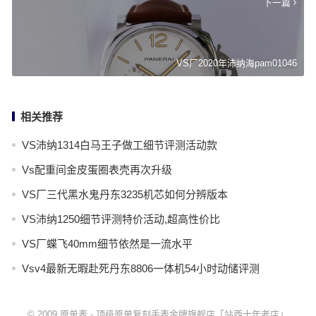
下一篇
VS厂2020年沛纳海pam01046
相关推荐
VS沛纳1314白马王子做工细节评测活动款
Vs配重间金皮蛋圈表壳再次升级
VS厂三代黑水鬼丹东3235机芯如何分辨版本
VS沛纳1250细节评测特价活动,超高性价比
VS厂蝶飞40mm细节依然是一流水平
Vsv4最新无暇赴死丹东8806一体机54小时动储评测
© 2009
原单表
-
顶级原单复刻手表金牌旗舰店「站西十年老店」