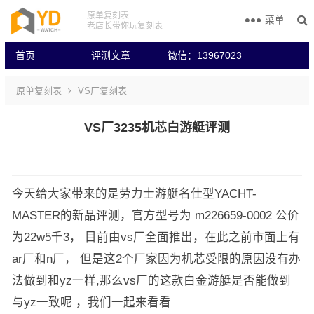
原单复刻表
菜单
老店长带你玩复刻表
首页
评测文章
微信：13967023
原单复刻表
VS厂复刻表
VS厂3235机芯白游艇评测
今天给大家带来的是劳力士游艇名仕型YACHT-
MASTER的新品评测，官方型号为 m226659-0002 公价
为22w5千3， 目前由vs厂全面推出，在此之前市面上有
ar厂和n厂， 但是这2个厂家因为机芯受限的原因没有办
法做到和yz一样,那么vs厂的这款白金游艇是否能做到
与yz一致呢 ，我们一起来看看