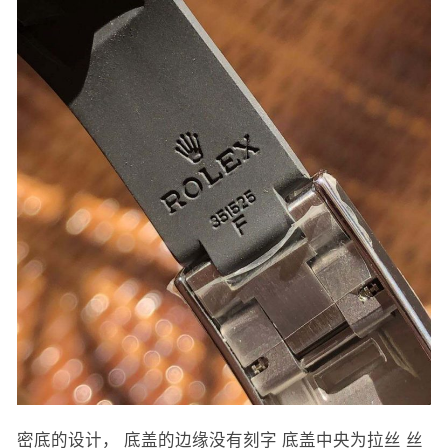
密底的设计， 底盖的边缘没有刻字 底盖中央为拉丝 丝