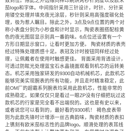
致到位。除此之外边缘同样印刷烘烤秒针刻度以及欧米
茄logo和字体。中间指针采用三针设计，时针、分针采
用镂空处理并填充夜光涂层，秒针则采用高强度碳化处
理，极为惹人瞩目。除此之外，3点及9点位置的两个对
称小表盘分别为小秒盘和计时显示，陶瓷表圈搭配棕黄
色的夜光图层显示别具一番韵味。6点位还设置有一个
方形日期显示窗口，让看时更加方便。 陶瓷材质的表壳
经过特殊处理质感十足。表冠及计时按钮同样经过处
理，让佩戴者在使用时触感更佳。 背面采用背透设计，
可透过防眩光处理蓝宝石水晶镜面观看到机芯的运转美
态。机芯采用独家研发的9300自动机械机芯，此款机芯
能够完美实现腕表的所有功能，并且走时精准稳定，此
前OM厂的超霸系列腕表均采用此款机芯，性能非常的
成熟稳定。如果仅仅只是看过一眼ZP没有仔细把玩过这
款机芯的行家是完全看不出端倪的。这也是有史以来，
或者说您可以看到的，最好看的9300机！ 褐色皮表带
则为此款先锋时计增添一丝古典韵味，陶瓷材质的表扣
上镌刻有欧米茄标志性的品牌logo。顺滑处理的表耳线