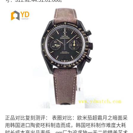
号：311.92.44.51.01.006。
正品对比复刻测评： 表圈对比：欧米茄超霸月之暗面采
用韩国进口陶瓷呸料制造而成，韩国呸料制作难度大耗
时长成本高出品率低，om厂为追求独一无二的精美艺术