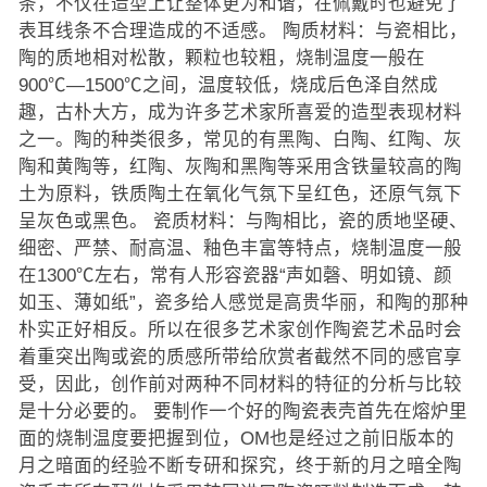
条，不仅在造型上让整体更为和谐，在佩戴时也避免了
表耳线条不合理造成的不适感。 陶质材料：与瓷相比，
陶的质地相对松散，颗粒也较粗，烧制温度一般在
900℃—1500℃之间，温度较低，烧成后色泽自然成
趣，古朴大方，成为许多艺术家所喜爱的造型表现材料
之一。陶的种类很多，常见的有黑陶、白陶、红陶、灰
陶和黄陶等，红陶、灰陶和黑陶等采用含铁量较高的陶
土为原料，铁质陶土在氧化气氛下呈红色，还原气氛下
呈灰色或黑色。 瓷质材料：与陶相比，瓷的质地坚硬、
细密、严禁、耐高温、釉色丰富等特点，烧制温度一般
在1300℃左右，常有人形容瓷器“声如磬、明如镜、颜
如玉、薄如纸”，瓷多给人感觉是高贵华丽，和陶的那种
朴实正好相反。所以在很多艺术家创作陶瓷艺术品时会
着重突出陶或瓷的质感所带给欣赏者截然不同的感官享
受，因此，创作前对两种不同材料的特征的分析与比较
是十分必要的。 要制作一个好的陶瓷表壳首先在熔炉里
面的烧制温度要把握到位，OM也是经过之前旧版本的
月之暗面的经验不断专研和探究，终于新的月之暗全陶