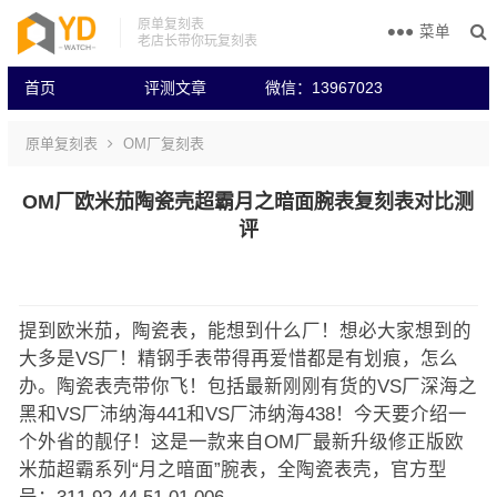
原单复刻表
菜单
老店长带你玩复刻表
首页
评测文章
微信：13967023
原单复刻表
OM厂复刻表
OM厂欧米茄陶瓷壳超霸月之暗面腕表复刻表对比测
评
提到欧米茄，陶瓷表，能想到什么厂！想必大家想到的
大多是VS厂！精钢手表带得再爱惜都是有划痕，怎么
办。陶瓷表壳带你飞！包括最新刚刚有货的VS厂深海之
黑和VS厂沛纳海441和VS厂沛纳海438！今天要介绍一
个外省的靓仔！这是一款来自OM厂最新升级修正版欧
米茄超霸系列“月之暗面”腕表，全陶瓷表壳，官方型