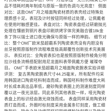
品不惜耗时两年制成与原版一致的色调与光亮度！ 侧面
对比：这款OM厂月之暗面陶瓷材质的表壳经过特殊处
理质感十足。表冠及计时按钮同样经过处理，让佩戴者
在使用时触感更佳。 表盘对比：陶瓷表盘经过研磨抛光
处理在镶嵌到铜片表盘印刷烘烤字体完美融合镀18k金
条丁饰以瑞士进口夜光确保与原版一样的神韵。 细节对
比：整个OM厂欧米茄超霸系列陶瓷表壳没有内胆没有
丝牙按照原版制作流程难度极高颠覆性创新技术完美展
示。 表扣对比：全陶瓷表扣也是按照原版制作棱角分明
拉沙线条流畅搭配耐用尼龙面料表带佩戴方便 璀璨夺
目。 OM厂手表欧米茄超霸月之暗面陶瓷腕表实拍详细
评测： 复古黑陶瓷腕表尺寸44.25毫米，所有配件均采
用韩国进口陶瓷呸料制造而成，韩国呸料制作难度大耗
时长成本高出品率低，磨砂陶瓷表圈上的测速刻度同样
覆以这一夜光涂层。同此系列其他表款一样，哑光陶瓷
表盘上的标识经由激光烧蚀而成。 表盘同样采用陶瓷材
质打造而成，外圈时标刻度采用金属条钉刻度，做工细