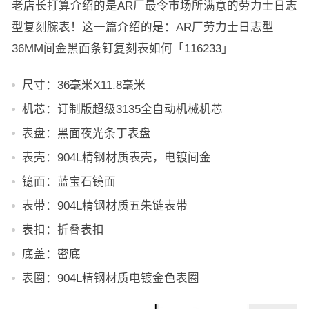
老店长打算介绍的是AR厂最令市场所满意的劳力士日志
型复刻腕表！这一篇介绍的是：AR厂劳力士日志型
36MM间金黑面条钉复刻表如何「116233」
尺寸：36毫米X11.8毫米
机芯：订制版超级3135全自动机械机芯
表盘：黑面夜光条丁表盘
表壳：904L精钢材质表壳，电镀间金
镱面：蓝宝石镜面
表带：904L精钢材质五朱链表带
表扣：折叠表扣
底盖：密底
表圈：904L精钢材质电镀金色表圈