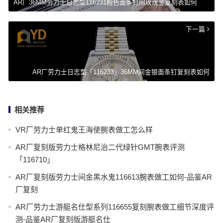
AR厂36MM劳力士日志型116231粉色面条钉间玫瑰金复刻表如何
下一篇
AR厂劳力士日志型「116233」36MM间金银面条钉复刻表如何
相关推荐
VR厂劳力士单红鬼王海使腕表做工怎么样
AR厂复刻版劳力士格林尼治二代绿针GMT腕表评测
「116710」
AR厂复刻版劳力士间金黑水鬼116613腕表做工如何-品鉴AR
厂复刻
AR厂劳力士游艇名仕型系列116655复刻腕表做工细节深度评
测-品鉴AR厂复刻版游艇名仕