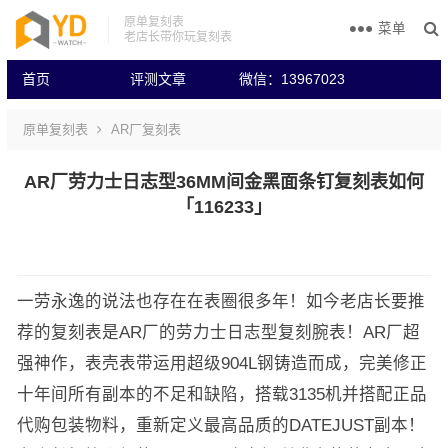
原单复刻表
菜单
老店长带你玩复刻表
首页
评测文章
微信：13967023
原单复刻表
AR厂复刻表
AR厂劳力士日志型36MM间金黑面条钉复刻表如何
「116233」
一劳永逸的说法也存在在表圈很多年！如今老店长要推
荐的复刻表是AR厂的劳力士日志型复刻腕表！AR厂超
强神作，表壳表带运用超级904L钢铸造而成，完美修正
十年间所有副本的不足和缺陷，搭载3135机并搭配正品
代购包装物料，重新定义最高品质的DATEJUST副本！