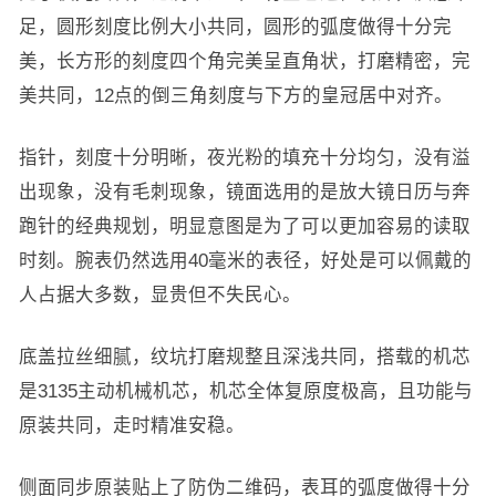
足，圆形刻度比例大小共同，圆形的弧度做得十分完
美，长方形的刻度四个角完美呈直角状，打磨精密，完
美共同，12点的倒三角刻度与下方的皇冠居中对齐。
指针，刻度十分明晰，夜光粉的填充十分均匀，没有溢
出现象，没有毛刺现象，镜面选用的是放大镜日历与奔
跑针的经典规划，明显意图是为了可以更加容易的读取
时刻。腕表仍然选用40毫米的表径，好处是可以佩戴的
人占据大多数，显贵但不失民心。
底盖拉丝细腻，纹坑打磨规整且深浅共同，搭载的机芯
是3135主动机械机芯，机芯全体复原度极高，且功能与
原装共同，走时精准安稳。
侧面同步原装贴上了防伪二维码，表耳的弧度做得十分