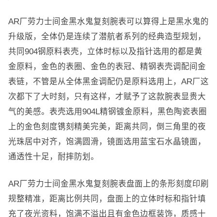
AR厂劳力士间金黑水鬼复刻腕表可以算得上是黑水鬼的
升级版，全体仍是连续了潜航者系列的经典造型规划，
共同904钢原料表壳，立体时标以及指针选用的都是黄
金原料，金色的表圈、金色的表冠、精钢表壳调配间金
表链，不管是从全体黑金调配仍是原料选用上，AR厂这
次都下了大时刻，只有这样，才赋予了这款腕表显贵大
气的美感。表壳选用904L精钢镀金原料，黑色陶瓷表圈
上的金色刻度镌刻精美完美，距离共同，倒三角里的夜
光珠居中对齐，饱满圆滑，镜面选用蓝宝石水晶镜面，
通透性十足，耐摔防划。
AR厂劳力士间金黑水鬼复刻腕表盘面上的条形刻度印刷
规整精准，距离比例共同，盘面上的立体时标和指针填
充了夜光资料，饱满不溢出且有金色边框装饰，质感十