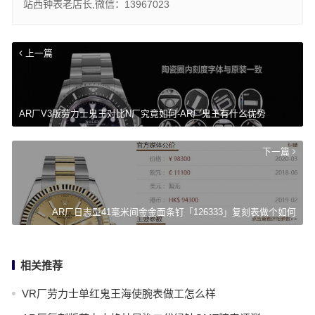
站西钟表老店长,微信：13967023
上一篇
AR厂V3版劳力士鬼王对比N厂究竟如何-AR厂鬼王有什么优势
下一篇
AR厂日志型41毫米间金金面条钉「126333」复刻表做个如何
相关推荐
VR厂劳力士单红鬼王海使腕表做工怎么样