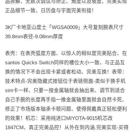
品拆解、无数次调试与矫正、角度以及坡度、完美实现
正品细节一致、日历盘与字面完美衔接！
3K厂卡地亚山度士「WGSA0009」大号复刻腕表尺寸
39.8mm表径-9.08mm厚度
表壳：在表壳弧度方面、以惊人的相似度完美贴合、在
santos Quicks Switch同样的槽位大小一致、与正品互
换的情况下不会出现卡紧或者松动、完美互换！表带：
技术特点-完美隐藏式按钮位于表链侧面-类似于换手机
sim卡一样、只要一按金属轴就会抽出来、调节到适合
自己手腕的长度再手指一推金属轴里面就会自然卡死、
修正了市场版本轴承卡顿问题、使得佩戴真正轻松便利
的效果！机芯：采用纯进口MIYOTA-9015机芯改
1847CM、真正完美品控！从外在到内涵.完美实现-买得