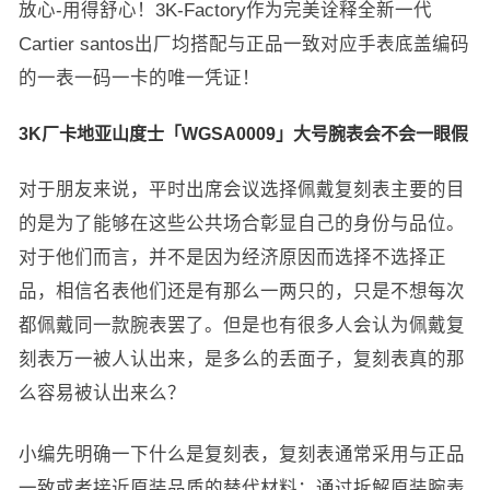
放心-用得舒心！3K-Factory作为完美诠释全新一代
Cartier santos出厂均搭配与正品一致对应手表底盖编码
的一表一码一卡的唯一凭证！
3K厂卡地亚山度士「WGSA0009」大号腕表会不会一眼假
对于朋友来说，平时出席会议选择佩戴复刻表主要的目
的是为了能够在这些公共场合彰显自己的身份与品位。
对于他们而言，并不是因为经济原因而选择不选择正
品，相信名表他们还是有那么一两只的，只是不想每次
都佩戴同一款腕表罢了。但是也有很多人会认为佩戴复
刻表万一被人认出来，是多么的丢面子，复刻表真的那
么容易被认出来么？
小编先明确一下什么是复刻表，复刻表通常采用与正品
一致或者接近原装品质的替代材料；通过拆解原装腕表