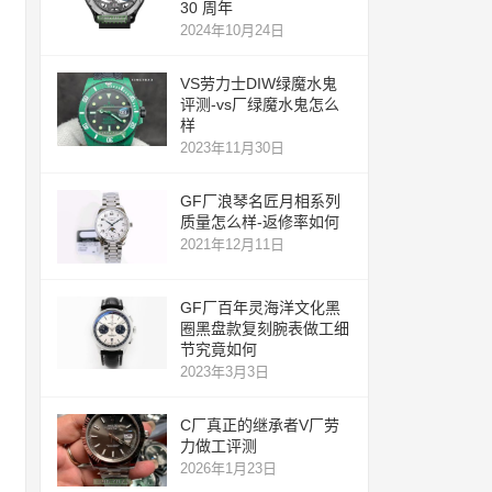
30 周年
2024年10月24日
VS劳力士DIW绿魔水鬼
评测-vs厂绿魔水鬼怎么
样
2023年11月30日
GF厂浪琴名匠月相系列
质量怎么样-返修率如何
2021年12月11日
GF厂百年灵海洋文化黑
圈黑盘款复刻腕表做工细
节究竟如何
2023年3月3日
C厂真正的继承者V厂劳
力做工评测
2026年1月23日