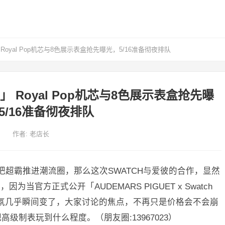
Royal Pop机芯与8色展示表盒抢先曝光，5/16准备彻夜排队
」 Royal Pop机芯与8色展示表盒抢先曝
5/16准备彻夜排队
作者:
老店长
成功把超霸推进潮流圈，那么这次SWATCH与爱彼的合作，显然
官方正式公开「AUDEMARS PIGUET x Swatch
圈的气氛几乎瞬间变了，大家讨论的焦点，不再只是价格会不会崩
高级制表玩到什么程度。（朋友圈:13967023）