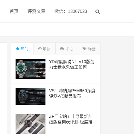
首页
评测文章
微信：13967023
热门
最新
评论
标签
YD深度解说N厂V10版劳
力士绿水鬼做工如何
VS厂沛纳海PAM960深度
评测-VS新品发布
ZF厂宝珀五十寻最新升
级版复刻表评测-极度推
荐的一款腕表