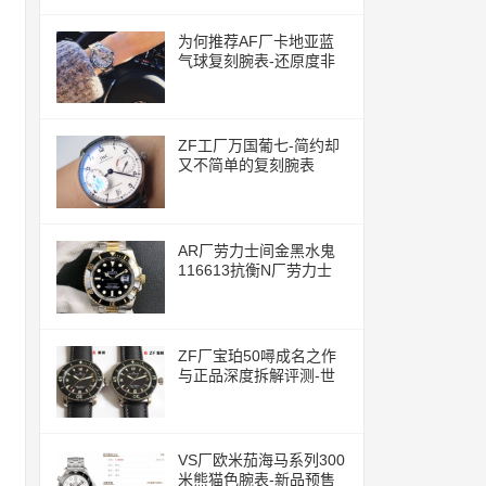
为何推荐AF厂卡地亚蓝
气球复刻腕表-还原度非
常的高
ZF工厂万国葡七-简约却
又不简单的复刻腕表
AR厂劳力士间金黑水鬼
116613抗衡N厂劳力士
ZF厂宝珀50噚成名之作
与正品深度拆解评测-世
界上首款现代潜水腕表
VS厂欧米茄海马系列300
米熊猫色腕表-新品预售