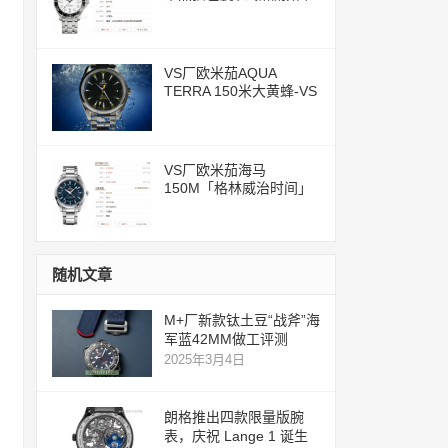
评测文章
VS厂欧米茄AQUA
TERRA 150米大黄蜂-VS
一体化8500机芯
VS厂欧米茄海马
150M「格林威治时间」
腕表评测
随机文章
M+厂新款钛土豆“战斧”海
军蓝42MM做工评测
2025年3月4日
朗格推出四款限量版腕
表，庆祝 Lange 1 诞生