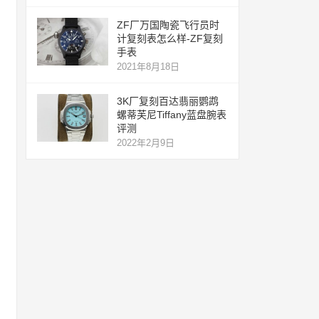
ZF厂万国陶瓷飞行员时
计复刻表怎么样-ZF复刻
手表
2021年8月18日
3K厂复刻百达翡丽鹦鹉
螺蒂芙尼Tiffany蓝盘腕表
评测
2022年2月9日