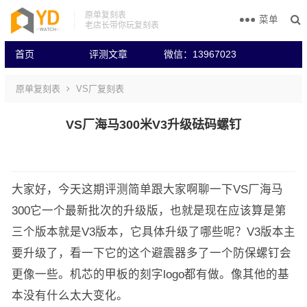
原单复刻表
菜单
老店长带你玩复刻表
首页
评测文章
微信：13967023
原单复刻表
VS厂复刻表
VS厂海马300米V3升级砝码螺钉
大家好，今天这期评测简单跟大家啊聊一下VS厂海马
300它一个最新批次的升级版，也就是现在应该算是第
三个版本就是V3版本，它具体升级了哪些呢？V3版本主
要升级了，看一下它的这个避震器多了一个防保螺钉会
更像一些。机芯的甲板的刻字logo都有做。像其他的基
本没有什么太大变化。