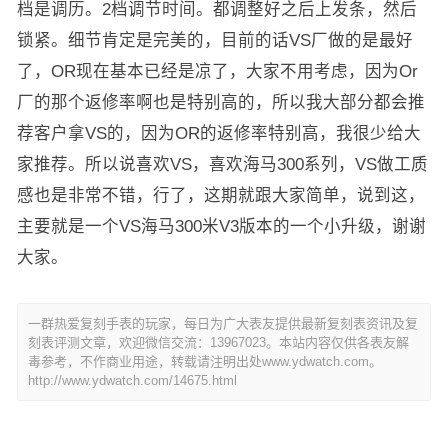
档是调历。2档调节时间。都调整好之后上发条，然后
锁紧。细节肯定是完美的，目前的话VS厂做的是最好
了，OR现在基本已经是凉了，大家不用考虑，因为Or
厂的那个返修率啊也是特别高的，所以我大部分都会推
荐客户拿VS的，因为OR的返修率特别高，我很少给大
家推荐。所以说喜欢VS，喜欢海马300系列，VS做工质
感也是非常不错，行了，这期就跟大家简单，说到这，
主要就是一个VS海马300米V3版本的一个小升级，谢谢
大家。
一群热爱复刻手表的玩家，每日为广大表友提供最新复刻表资讯及复
刻表评测文章，欢迎微信交流：13967023。本站内容仅供各表友解
毒参考，不作商业用途，转载请注明出处www.ydwatch.com。
http://www.ydwatch.com/14675.html