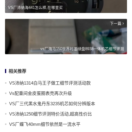
VS厂沛纳海441怎么样,在哪里买
下一篇
vs厂海马150世界时墨绿盘8938一体机芯细节评测
相关推荐
VS沛纳1314白马王子做工细节评测活动款
Vs配重间金皮蛋圈表壳再次升级
VS厂三代黑水鬼丹东3235机芯如何分辨版本
VS沛纳1250细节评测特价活动,超高性价比
VS厂蝶飞40mm细节依然是一流水平