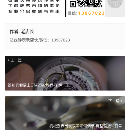
作者:
老店长
站西钟表老店长,微信：13967023
上一篇
辨别真假瑞士ETA2892教程-了解一下
下一篇
机械腕表出现误差如何调节-调整偏振和日差