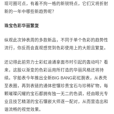
现可圈可点，有着不拘一格的新锐特点，它们又将折射
新的一年中哪些新趋势呢？
珠宝色彩华丽繁复
纵观此次钟表周的多款新品，不同于单个色彩的趋势性
流行，你反而会直观感觉到色彩使用上的大胆且繁复。
还记得此前劳力士彩虹迪通拿面市时引起的轰动吗？看
来，这股以渐变的色彩运用所打造的华丽风格还将持
续。宇舶表今年推出全新BIG BANG彩虹腕表，从表壳
至表圈，再到表链的通体密镶珍贵宝石与珍稀矿物，每
颗璀璨闪耀的宝石都拥有独一无二的色调，经由眼光专
业且技艺精湛的宝石镶嵌大师逐一配对，从而营造出和
谐流畅的视觉效果。