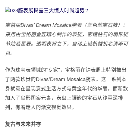
宝格丽Divas’ Dream Mosaica腕表（蓝色蓝宝石款）：
采用由宝格丽金匠精心制作的表链，密镶钻石的扇形链
节灿若星辰。透明表背之下，自动上链机械机芯清晰可
见。
作为珠宝表领域的“专家”，宝格丽在钟表周上特别推出
了两款珍贵的Divas’Dream Mosaica腕表。这一系列本
身就意在呈现意式生活方式与黄金年代的华丽，而新款
加入了扇形图案元素，表盘上镶嵌的宝石从浅至深排
列，有着迷人的渐变视觉效果。
复古与未来并存