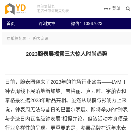
原单复刻表
菜单
老店长带你玩复刻表
首页
评测文章
微信：13967023
原单复刻表
腕表资讯
2023腕表展揭露三大惊人时尚趋势
日前，腕表圈迎来了2023年的首场行业盛事——LVMH
钟表周线下展落地新加坡，宝格丽、真力时、宇舶表和
泰格豪雅携2023年新品亮相。虽然从规模与影响力上来
说，钟表周无法与昔日的巴塞尔表展、即将举办的“钟表
与奇迹日内瓦高级钟表展”相提并论，但该活动本身便是
行业多样性的呈现。更重要的是，参展品牌在近年来表