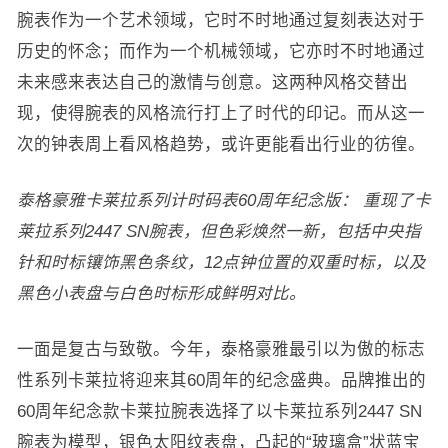
腕表作为一个艺术领域，它时不时地通过复刻表达对于
历史的怀念；而作为一个机械领域，它亦时不时地通过
未来感来表达自己的激情与创意。这两种风格交替出
现，使得腕表的风格流行打上了时代的印记。而从这一
次的钟表周上看风格趋势，或许更能看出行业的彷徨。
泰格豪雅卡莱拉系列计时码表60周年纪念版： 重现了卡
莱拉系列2447 SN腕表，但色彩焕然一新，包括中央指
针和时标镶饰黑色条纹，12点钟位置的双重时标，以及
黑色小表盘与白色时标形成鲜明对比。
一面是复古与致敬。今年，泰格豪雅最引以为傲的标志
性系列卡莱拉将迎来其60周年的纪念盛典。品牌推出的
60周年纪念款卡莱拉腕表选择了以卡莱拉系列2447 SN
腕表为模型，银色太阳纹表盘，凸起的“玻璃盒”状蓝宝