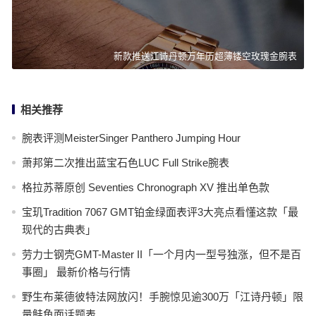
新款推送江诗丹顿万年历超薄镂空玫瑰金腕表
相关推荐
腕表评测MeisterSinger Panthero Jumping Hour
萧邦第二次推出蓝宝石色LUC Full Strike腕表
格拉苏蒂原创 Seventies Chronograph XV 推出单色款
宝玑Tradition 7067 GMT铂金绿面表评3大亮点看懂这款「最
现代的古典表」
劳力士钢壳GMT-Master II「一个月内一型号独涨，但不是百
事圈」 最新价格与行情
野生布莱德彼特法网放闪！手腕惊见逾300万「江诗丹顿」限
量鲑鱼面话题表