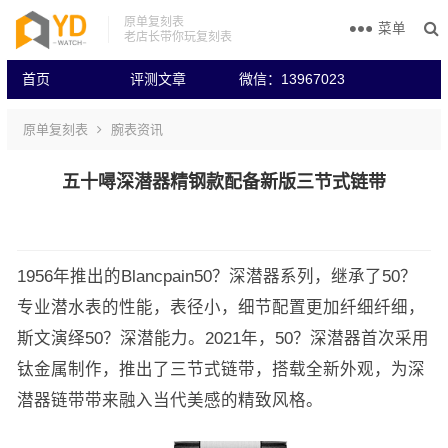
原单复刻表
菜单
老店长带你玩复刻表
首页
评测文章
微信：13967023
原单复刻表
腕表资讯
五十噚深潜器精钢款配备新版三节式链带
1956年推出的Blancpain50？深潜器系列，继承了50？
专业潜水表的性能，表径小，细节配置更加纤细纤细，
斯文演绎50？深潜能力。2021年，50？深潜器首次采用
钛金属制作，推出了三节式链带，搭载全新外观，为深
潜器链带带来融入当代美感的精致风格。