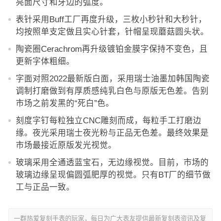
亮面尺寸和牙边的弧度。
表针采用Buff工厂再度升级，三枚小秒针和大秒针，
均按照单支定做且实心针套，针帽呈现蘑菇圆头状。
陶瓷圈Cerachrom再升级镀铂金膜字保持不变色，且
更新字体粗细。
字面对照2022最新版白面，采用瑞士油墨加韩国陶瓷
调制打磨做到有厚质感纯乳白色与原版无色差。告别
市场之前发黑的“死白”色。
刻度字钉每粒独立CNC雕刻而成，每粒手工打磨边
缘。夜光采用瑞士夜光粉与正品无色差。最终效果是
市场最接近原版发光视觉。
玻璃采用全通透蓝宝石，无边缘视觉。目前，市场的
玻璃边缘呈现偏圆弧肥厚的视觉。只有BT厂的细节做
工与正品一致。
一群热爱复刻手表的玩家，每日为广大表友提供最新复刻表资讯及复