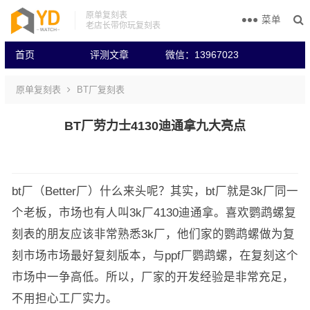
原单复刻表
菜单
老店长带你玩复刻表
首页
评测文章
微信：13967023
原单复刻表
BT厂复刻表
BT厂劳力士4130迪通拿九大亮点
bt厂（Better厂）什么来头呢？其实，bt厂就是3k厂同一
个老板，市场也有人叫3k厂4130迪通拿。喜欢鹦鹉螺复
刻表的朋友应该非常熟悉3k厂，他们家的鹦鹉螺做为复
刻市场市场最好复刻版本，与ppf厂鹦鹉螺，在复刻这个
市场中一争高低。所以，厂家的开发经验是非常充足，
不用担心工厂实力。