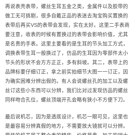
再说表壳表带，螺丝生耳五金之类，金属件以及胶带的
做工无可挑剔，很多自戴正品的表迷去淘宝购买置换的
表带后再买VS的表带会发现，实在太好。这里二手表商
要注意，收表的时候有置换过的表带会影响价值，尤其
是名贵的手表。这里主要看的是生耳的节头加工方式，
调换表带生耳一般换过了，仿品的生耳因为零部件太小
节头的形状不会方方正正，多有斜坡。其二，表带上的
品牌标要仔细订正，拿之前实拍细节大图一一订正，因
为确实困难分辨出假的。有人会说螺丝孔的加工以及螺
丝订这些小东西可以分辨，我们比对过发现仿品的螺丝
同样吻合孔位，螺丝顶端开孔会略有狭小不方便下刀。
最后说机芯，因为是透底设计，机芯一眼可见，这里也
是最容易分辨真假的地方，不需要放大镜就可以分辨。