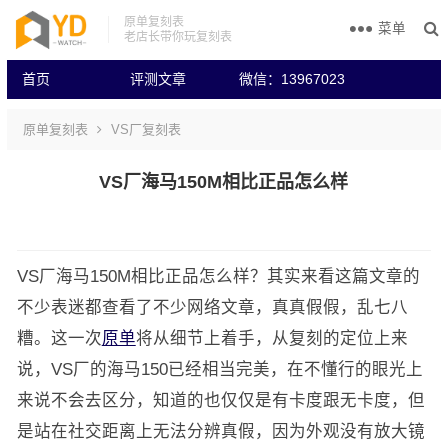
原单复刻表
菜单
老店长带你玩复刻表
首页
评测文章
微信：13967023
原单复刻表
VS厂复刻表
VS厂海马150M相比正品怎么样
VS厂海马150M相比正品怎么样？其实来看这篇文章的
不少表迷都查看了不少网络文章，真真假假，乱七八
糟。这一次
原单
将从细节上着手，从复刻的定位上来
说，VS厂的海马150已经相当完美，在不懂行的眼光上
来说不会去区分，知道的也仅仅是有卡度跟无卡度，但
是站在社交距离上无法分辨真假，因为外观没有放大镜