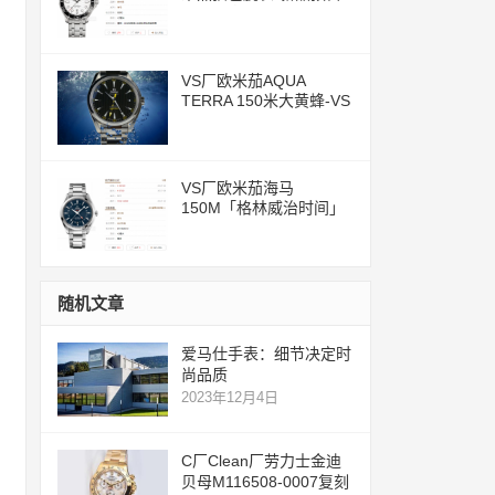
评测文章
VS厂欧米茄AQUA
TERRA 150米大黄蜂-VS
一体化8500机芯
VS厂欧米茄海马
150M「格林威治时间」
腕表评测
随机文章
爱马仕手表：细节决定时
尚品质
2023年12月4日
C厂Clean厂劳力士金迪
贝母M116508-0007复刻