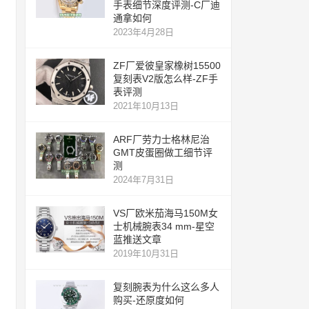
手表细节深度评测-C厂迪
通拿如何
2023年4月28日
ZF厂爱彼皇家橡树15500
复刻表V2版怎么样-ZF手
表评测
2021年10月13日
ARF厂劳力士格林尼治
GMT皮蛋圈做工细节评
测
2024年7月31日
VS厂欧米茄海马150M女
士机械腕表34 mm-星空
蓝推送文章
2019年10月31日
复刻腕表为什么这么多人
购买-还原度如何