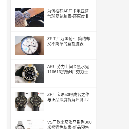
为何推荐AF厂卡地亚蓝
气球复刻腕表-还原度非
常的高
ZF工厂万国葡七-简约却
又不简单的复刻腕表
AR厂劳力士间金黑水鬼
116613抗衡N厂劳力士
ZF厂宝珀50噚成名之作
与正品深度拆解评测-世
界上首款现代潜水腕表
VS厂欧米茄海马系列300
米熊猫色腕表-新品预售