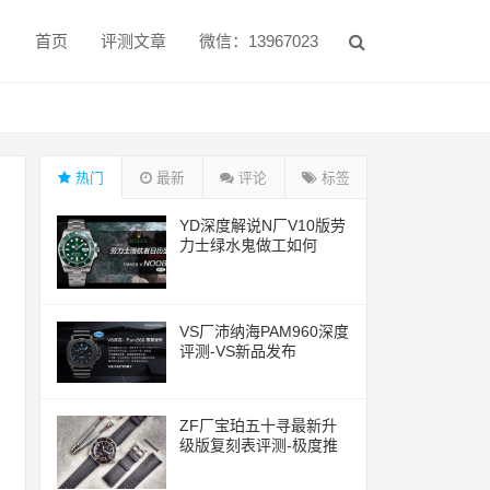
首页
评测文章
微信：13967023
热门
最新
评论
标签
YD深度解说N厂V10版劳
力士绿水鬼做工如何
VS厂沛纳海PAM960深度
评测-VS新品发布
ZF厂宝珀五十寻最新升
级版复刻表评测-极度推
荐的一款腕表