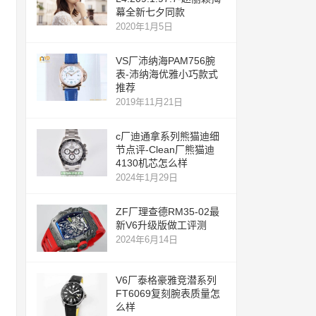
幕全新七夕同款
2020年1月5日
VS厂沛纳海PAM756腕
表-沛纳海优雅小巧款式
推荐
2019年11月21日
c厂迪通拿系列熊猫迪细
节点评-Clean厂熊猫迪
4130机芯怎么样
2024年1月29日
ZF厂理查德RM35-02最
新V6升级版做工评测
2024年6月14日
V6厂泰格豪雅竞潜系列
FT6069复刻腕表质量怎
么样