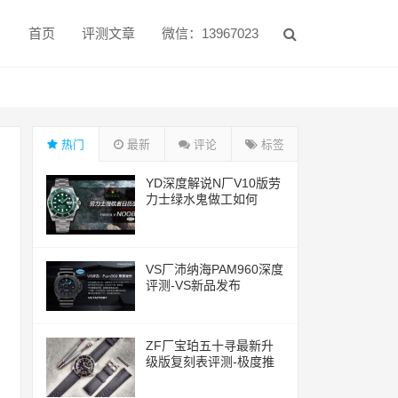
首页
评测文章
微信：13967023
热门
最新
评论
标签
YD深度解说N厂V10版劳
力士绿水鬼做工如何
VS厂沛纳海PAM960深度
评测-VS新品发布
ZF厂宝珀五十寻最新升
级版复刻表评测-极度推
荐的一款腕表