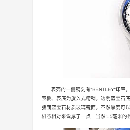
表壳的一侧镌刻有“BENTLEY”印章
表板。表底为旋入式精钢，透明蓝宝石
弧面蓝宝石材质玻璃镜面，不然厚度可以控
机芯相对来说厚了一点！当然1.5毫米