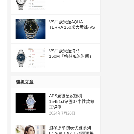
评测文章
VS厂欧米茄AQUA
TERRA 150米大黄蜂-VS
一体化8500机芯
VS厂欧米茄海马
150M「格林威治时间」
腕表评测
随机文章
APS爱彼皇家橡树
15451st钻圈37中性款做
工评测
2024年7月28日
浪琴原单腕表优雅系列
L4.209.1.97.7-赵丽颖揭