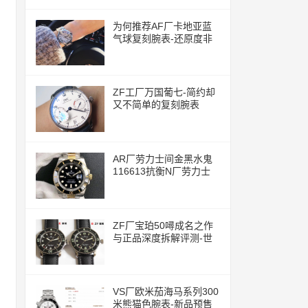
为何推荐AF厂卡地亚蓝
气球复刻腕表-还原度非
常的高
ZF工厂万国葡七-简约却
又不简单的复刻腕表
AR厂劳力士间金黑水鬼
116613抗衡N厂劳力士
ZF厂宝珀50噚成名之作
与正品深度拆解评测-世
界上首款现代潜水腕表
VS厂欧米茄海马系列300
米熊猫色腕表-新品预售