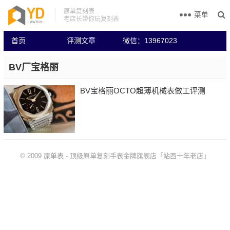
原单复刻表
菜单
老店长带你玩复刻表
首页
评测文章
微信：13967023
BV厂宝格丽
BV宝格丽OCTO超薄机械表做工评测
© 2009
原单表
-
顶级原单复刻手表金牌旗舰店「站西十年老店」