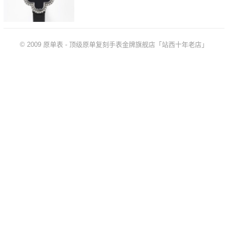
© 2009
原单表
-
顶级原单复刻手表金牌旗舰店「站西十年老店」