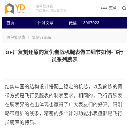
原单复刻表
菜单
老店长带你玩复刻表
首页
评测文章
微信：13967023
原单复刻表
复刻vs正品
GF厂复刻还原的复仇者战机腕表做工细节如何-飞行
员系列腕表
结实牢固的结构设计搭配上稳定的机芯，以及简练的佩
带方式是飞行员腕表的制表要求。相同的，飞行员腕表
在腕表界的杰出体现也赢得了广大表友们的好评。阳刚
略带粗犷的线条，精密的多个计时功能小表盘都是飞行
员腕表的特质。