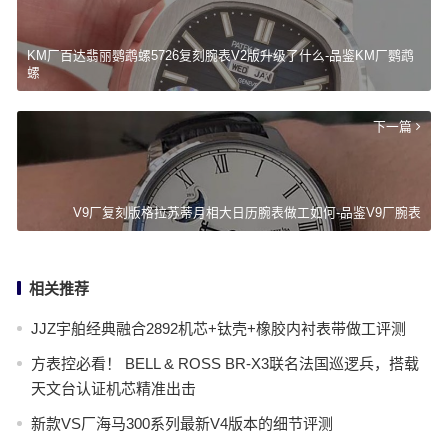
KM厂百达翡丽鹦鹉螺5726复刻腕表V2版升级了什么-品鉴KM厂鹦鹉
螺
下一篇
V9厂复刻版格拉苏蒂月相大日历腕表做工如何-品鉴V9厂腕表
相关推荐
JJZ宇舶经典融合2892机芯+钛壳+橡胶内衬表带做工评测
方表控必看！ BELL & ROSS BR-X3联名法国巡逻兵，搭载
天文台认证机芯精准出击
新款VS厂海马300系列最新V4版本的细节评测