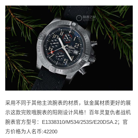
采用不同于其他主流腕表的材质，钛金属材质更好的展
示这款完败哦腕表的阳刚设计风格！百年灵复仇者战机
腕表官方型号：E1338310/M534/253S/E20DSA.2​​；官
方价格为人名币:42200