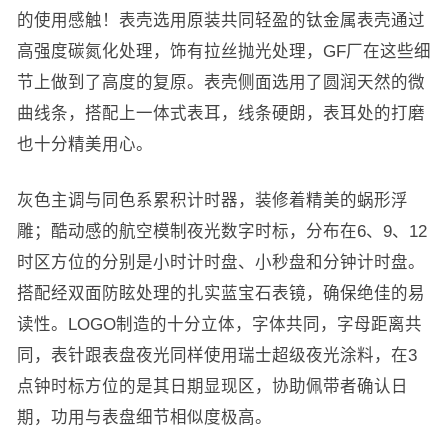
的使用感触！表壳选用原装共同轻盈的钛金属表壳通过
高强度碳氮化处理，饰有拉丝抛光处理，GF厂在这些细
节上做到了高度的复原。表壳侧面选用了圆润天然的微
曲线条，搭配上一体式表耳，线条硬朗，表耳处的打磨
也十分精美用心。
灰色主调与同色系累积计时器，装修着精美的蜗形浮
雕；酷动感的航空模制夜光数字时标，分布在6、9、12
时区方位的分别是小时计时盘、小秒盘和分钟计时盘。
搭配经双面防眩处理的扎实蓝宝石表镜，确保绝佳的易
读性。LOGO制造的十分立体，字体共同，字母距离共
同，表针跟表盘夜光同样使用瑞士超级夜光涂料，在3
点钟时标方位的是其日期显现区，协助佩带者确认日
期，功用与表盘细节相似度极高。