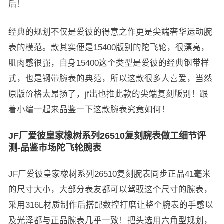
后！
经典的规划不仅是爱彼的得意之作更是尖端奢华运动腕
表的模范。款其实便是15400版别的陀飞轮，很漂亮，
肌肉感很强，自身15400这个类型是爱彼的经典钢带样
式，也是钢带腕表的典范，所以这款很多人喜爱，当然
原版价格太昂扬了，jf出也推此款的尖端复刻版别！跟
着小编一起来品鉴一下这款腕表究竟如何！
JF厂爱彼皇家橡树系列26510复刻腕表做工细节评
测-品鉴市场陀飞轮腕表
JF厂爱彼皇家橡树系列26510复刻腕表同步正品41毫米
的尺寸大小，大部分表友都可以驾驭这个尺寸的腕表，
采用316L材质制作后搭配数控打磨让整个腕表的手感以
及光泽都与正品腕表几乎一致！把头选用六角型规划，