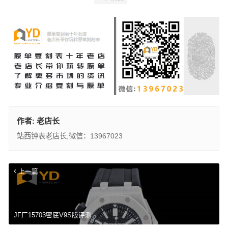
作者:
老店长
站西钟表老店长,微信：13967023
上一篇
JF厂15703密底V9S版评测