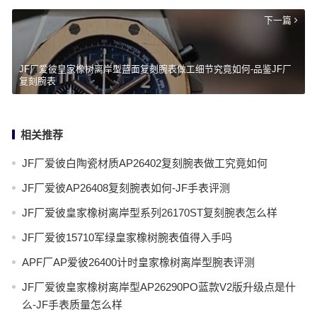
下一篇
JF厂爱彼皇家橡树离岸型蓝面复刻腕表做工细节究竟如何-品鉴JF厂
复刻腕表
相关推荐
JF厂爱彼白陶瓷材质AP26402复刻腕表做工究竟如何
JF厂爱彼AP26408复刻腕表如何-JF手表评测
JF厂爱彼皇家橡树离岸型系列26170ST复刻腕表怎么样
JF厂爱彼15710军绿皇家橡树腕表值得入手吗
APF厂AP爱彼26400计时皇家橡树离岸型腕表评测
JF厂爱彼皇家橡树离岸型AP26290PO蓝款V2版升级点是什
么-JF手表质量怎么样