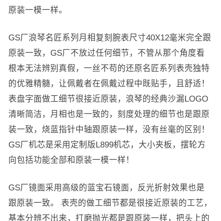
原装一模一样。
GS厂浪琴名匠系列月相复刻腕表尺寸40X12毫米完全跟
原装一致，GS厂不放过任何细节，不管从那个角度看
根本无法辨别真假，一丝不苟的还原名匠系列表壳独特
的优雅精髓，让佩戴者在佩戴过程中既贴手，且舒适！
表盘字面做工细节很接近原装，浪琴的经典沙漏LOGO
清晰简洁，月相也是一致的，刻度处理的细节也是跟原
装一致，烧蓝指针中轴跟原装一样，没有丝毫的区别！
GS厂机芯是采用定制版L899机芯，大小夹板，摆轮方
向包括功能全部和原装一模一样！
GS厂镜面采用高级的蓝宝石镜面，反光折射效果也是
跟原装一致。 表壳的做工细节都是很接近原装的工艺，
基本分辨不出来，打磨抛光都是跟原装一样，把头上的