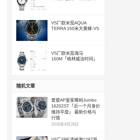
评测文章
VS厂欧米茄AQUA
TERRA 150米大黄蜂-VS
一体化8500机芯
VS厂欧米茄海马
150M「格林威治时间」
腕表评测
随机文章
爱彼AP皇家橡树Jumbo
16202ST「近一个月身价
维持平盘」 最新价格与
行情
2026年4月28日
VS厂SBF沛纳海1287渐