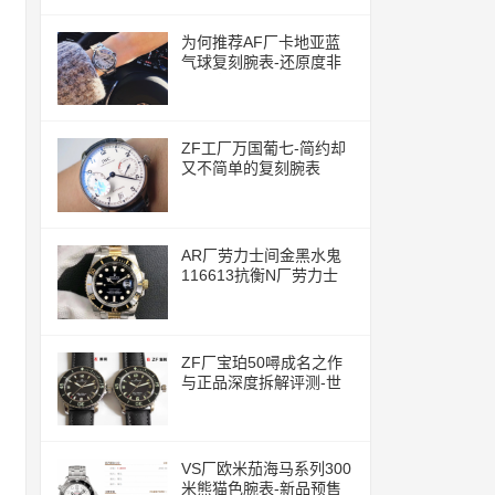
为何推荐AF厂卡地亚蓝
气球复刻腕表-还原度非
常的高
ZF工厂万国葡七-简约却
又不简单的复刻腕表
AR厂劳力士间金黑水鬼
116613抗衡N厂劳力士
ZF厂宝珀50噚成名之作
与正品深度拆解评测-世
界上首款现代潜水腕表
VS厂欧米茄海马系列300
米熊猫色腕表-新品预售