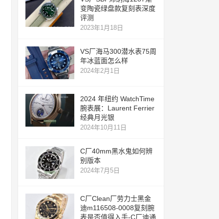
变陶瓷绿盘款复刻表深度
评测
2023年1月18日
VS厂海马300潜水表75周
年冰蓝面怎么样
2024年2月1日
2024 年纽约 WatchTime
腕表展：Laurent Ferrier
经典月光银
2024年10月11日
C厂40mm黑水鬼如何辨
别版本
2024年7月5日
C厂Clean厂劳力士黑金
迪m116508-0008复刻腕
表是否值得入手-C厂迪通