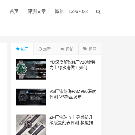
首页
评测文章
微信：13967023
热门
最新
评论
标签
YD深度解说N厂V10版劳
力士绿水鬼做工如何
VS厂沛纳海PAM960深度
评测-VS新品发布
ZF厂宝珀五十寻最新升
级版复刻表评测-极度推
荐的一款腕表