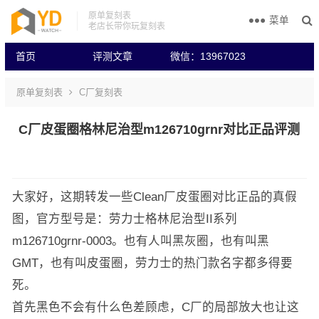
原单复刻表
菜单
老店长带你玩复刻表
首页
评测文章
微信：13967023
原单复刻表
C厂复刻表
C厂皮蛋圈格林尼治型m126710grnr对比正品评测
大家好，这期转发一些Clean厂皮蛋圈对比正品的真假
图，官方型号是：劳力士格林尼治型II系列
m126710grnr-0003。也有人叫黑灰圈，也有叫黑
GMT，也有叫皮蛋圈，劳力士的热门款名字都多得要
死。
首先黑色不会有什么色差顾虑，C厂的局部放大也让这