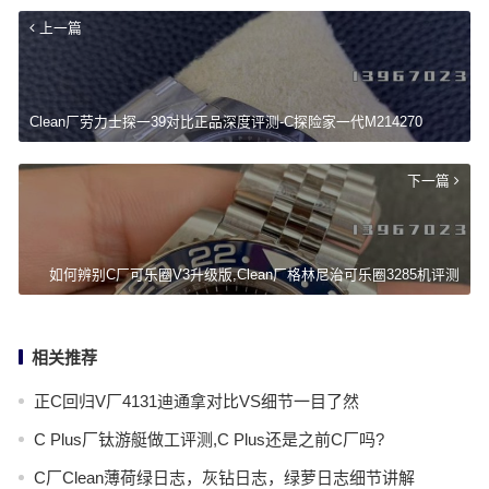
上一篇
Clean厂劳力士探一39对比正品深度评测-C探险家一代M214270
下一篇
如何辨别C厂可乐圈V3升级版,Clean厂格林尼治可乐圈3285机评测
相关推荐
正C回归V厂4131迪通拿对比VS细节一目了然
C Plus厂钛游艇做工评测,C Plus还是之前C厂吗?
C厂Clean薄荷绿日志，灰钻日志，绿萝日志细节讲解