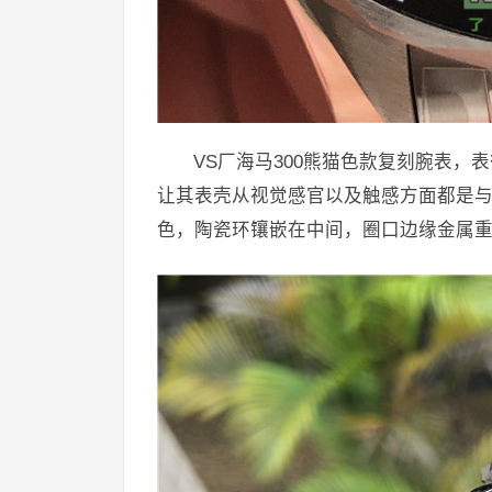
VS厂海马300熊猫色款复刻腕表，表
让其表壳从视觉感官以及触感方面都是
色，陶瓷环镶嵌在中间，圈口边缘金属