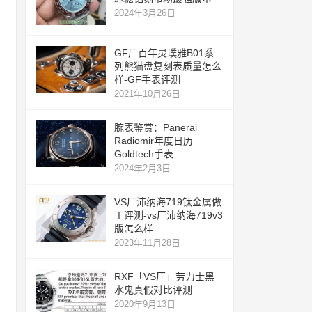
2024年3月26日
GF厂百年灵璞雅B01系
列熊猫盘复刻表质量怎么
样-GF手表评测
2021年10月26日
腕表鉴赏：Panerai
Radiomir年度日历
Goldtech手表
2024年2月3日
VS厂沛纳海719钛金属做
工评测-vs厂沛纳海719v3
版怎么样
2023年11月28日
RXF「VS厂」劳力士黑
水鬼真假对比评测
2020年9月13日