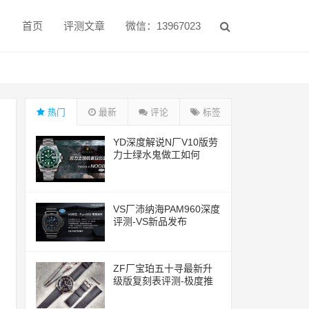
首页
评测文章
微信：13967023
热门
最新
评论
标签
YD深度解说N厂V10版劳
力士绿水鬼做工如何
VS厂沛纳海PAM960深度
评测-VS新品发布
ZF厂宝珀五十寻最新升
级版复刻表评测-极度推
荐的一款腕表