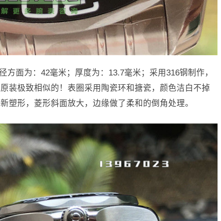
径方面为：42毫米；厚度为：13.7毫米；采用316钢制作，
与原装极致相似的！表圈采用陶瓷环和搪瓷，颜色洁白不掉
重新塑形，菱形斜面放大，边缘做了柔和的倒角处理。