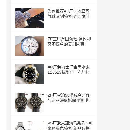
为何推荐AF厂卡地亚蓝
气球复刻腕表-还原度非
常的高
ZF工厂万国葡七-简约却
又不简单的复刻腕表
AR厂劳力士间金黑水鬼
116613抗衡N厂劳力士
ZF厂宝珀50噚成名之作
与正品深度拆解评测-世
界上首款现代潜水腕表
VS厂欧米茄海马系列300
米熊猫色腕表-新品预售