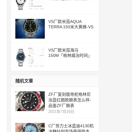
评测文章
VS厂欧米茄AQUA
TERRA 150米大黄蜂-VS
一体化8500机芯
VS厂欧米茄海马
150M「格林威治时间」
腕表评测
随机文章
ZF厂复刻版帝舵格林尼
治蓝红圈款腕表怎么样-
品鉴ZF厂腕表
2021年7月16日
C厂劳力士冰蓝迪4130机
冰糖钻刻市场最强版本