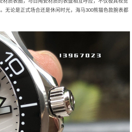
陶瓷材质表圈，与白陶瓷材质的表盘相互呼应，不仅极具视觉
。无论是正式场合还是休闲时光，海马300熊猫色款腕表都