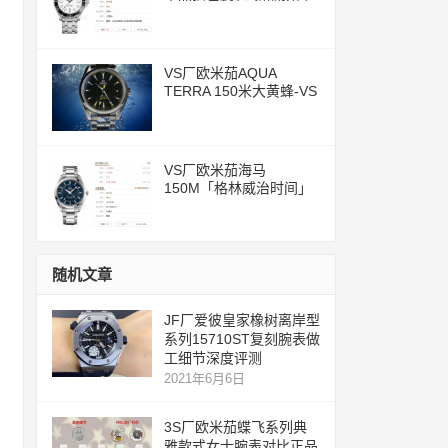
评测文章
VS厂欧米茄AQUA
TERRA 150米大黄蜂-VS
一体化8500机芯
VS厂欧米茄海马
150M「格林威治时间」
腕表评测
随机文章
JF厂爱彼皇家橡树离岸型
系列15710ST复刻腕表做
工细节深度评测
2021年6月6日
3S厂欧米茄蝶飞系列典
雅款式女士腕表对比正品