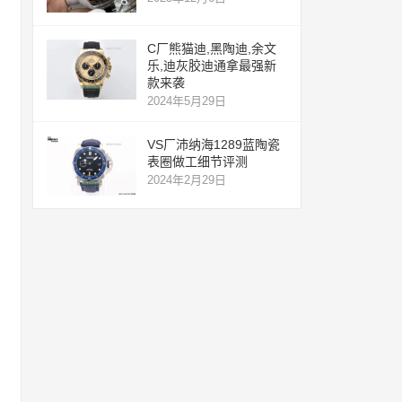
C厂熊猫迪,黑陶迪,余文
乐,迪灰胶迪通拿最强新
款来袭
2024年5月29日
VS厂沛纳海1289蓝陶瓷
表圈做工细节评测
2024年2月29日