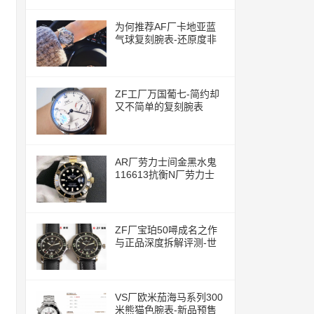
为何推荐AF厂卡地亚蓝
气球复刻腕表-还原度非
常的高
ZF工厂万国葡七-简约却
又不简单的复刻腕表
AR厂劳力士间金黑水鬼
116613抗衡N厂劳力士
ZF厂宝珀50噚成名之作
与正品深度拆解评测-世
界上首款现代潜水腕表
VS厂欧米茄海马系列300
米熊猫色腕表-新品预售