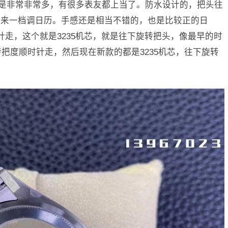
是非常非常多，有很多表友都上当了。防水设计的，把头往
出来一档调日历。手感还是相当不错的，也是比较正的日
针走，这个就是3235机芯，就是往下旋转把头，像最早的时
转把度顺时针走，然后现在新款的都是3235机芯，往下旋转