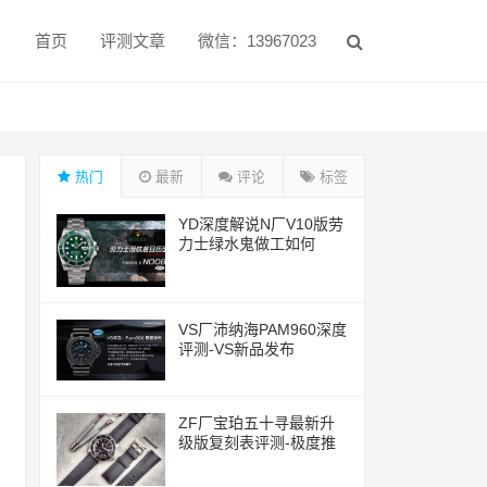
首页
评测文章
微信：13967023
热门
最新
评论
标签
YD深度解说N厂V10版劳
力士绿水鬼做工如何
VS厂沛纳海PAM960深度
评测-VS新品发布
ZF厂宝珀五十寻最新升
级版复刻表评测-极度推
荐的一款腕表