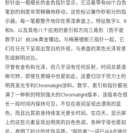
秒针由一根细长的金色指针显示，它沿着带有60个白色
笔划的刻度非常精确地移动。这些标记兼作秒和分的指
示器。每一笔都整齐地印在黑漆表盘上。特征数字3、6
和9，以及其他八个应用的索引和方向三角形（而不是
数字12）由18k黄金镶边。与梅赛德斯三指针一起，它
们在日光下呈现出雪白的外观，与表盘的黑色光泽背景
形成鲜明对比。
尽管有金色和光泽，但几乎没有任何反射，时间总是清
晰可辨，即使在黑暗中也是如此，这要归功于劳力士的
明亮发光专利Chromalight涂料。数字、索引和指针都充
满了一种新的特别强大的Chromalight版本，该版本在很
长一段时间内保持可见，不仅在夜间呈现出漂亮的蓝
色，而且比其前身持续发光更长时间。在白天，显示屏
上的这些元素呈现出明亮的白色色调，各种字母也是如
此，表明了时计的优良品质。“探险者”一词已从6点钟位