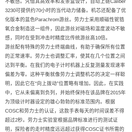
不敏感。凭借其高效率和发条盒设计，自动上链Caliber
3230可提供约70小时的当代动力储备。机芯还配备了优
化版本的蓝色Parachrom游丝。劳力士采用顺磁性铌锆
氧合金制造这一组件，因此游丝对磁场和温度波动不敏
感，同时在受到冲击时精度比传统游丝高10倍。
游丝配有特殊的劳力士终端曲线，有助于确保所有位置
的正常速率。劳力士也调整汇率，使其在几个位置之间
达到平衡。在我们的电子计时机器上反复测量发现速率
偏差为零。这种平衡就像劳力士调整机芯的决定一样聪
明，因此它在“向上拨动”位置略有增加。因此，在实践
中，它从未偏离到负列，并始终保持在该品牌在2015年
为顶级计时器设定的雄心勃勃的标准范围内。根据
COSC和劳力士的认证，这款手表每天的时间误差不得
超过2秒。劳力士实验室根据品牌标准进行的测试证
明，探险者的走时精度远远超过获得COSC证书所需的