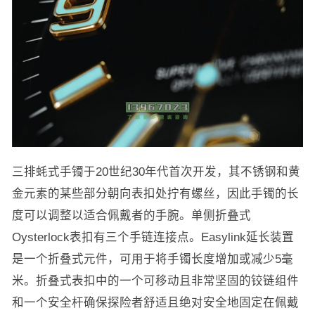
三排蚝式手镯于20世纪30年代首次开发，其不锈钢和黄
金元素的某些部分朝向表扣处拧有螺丝，因此手镯的长
度可以调整以适合佩戴者的手腕。单侧折叠式
Oysterlock表扣有三个手链连接点。Easylink延长装置
是一个折叠式元件，可用于将手镯长度增加或减少5毫
米。折叠式表扣中的一个可移动且非常坚固的铰链组件
和一个安全杆确保探险者舒适且绝对安全地固定在佩戴