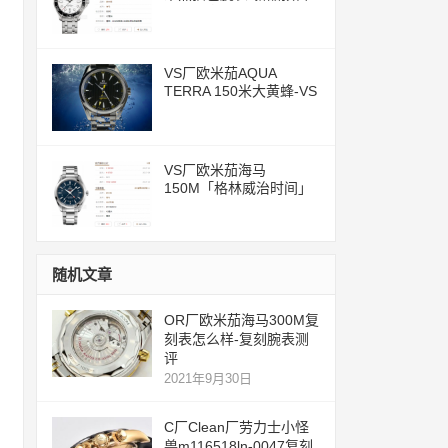
评测文章
VS厂欧米茄AQUA
TERRA 150米大黄蜂-VS
一体化8500机芯
VS厂欧米茄海马
150M「格林威治时间」
腕表评测
随机文章
OR厂欧米茄海马300M复
刻表怎么样-复刻腕表测
评
2021年9月30日
C厂Clean厂劳力士小怪
兽m116518ln-0047复刻