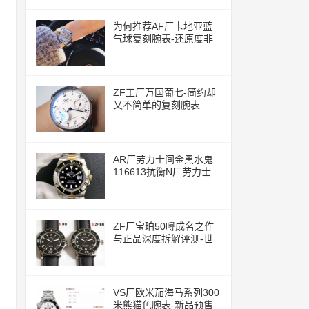
为何推荐AF厂卡地亚蓝
气球复刻腕表-还原度非
常的高
ZF工厂万国葡七-简约却
又不简单的复刻腕表
AR厂劳力士间金黑水鬼
116613抗衡N厂劳力士
ZF厂宝珀50噚成名之作
与正品深度拆解评测-世
界上首款现代潜水腕表
VS厂欧米茄海马系列300
米熊猫色腕表-新品预售