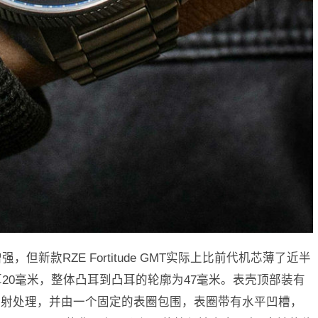
但新款RZE Fortitude GMT实际上比前代机芯薄了近半
耳20毫米，整体凸耳到凸耳的轮廓为47毫米。表壳顶部装有
反射处理，并由一个固定的表圈包围，表圈带有水平凹槽，