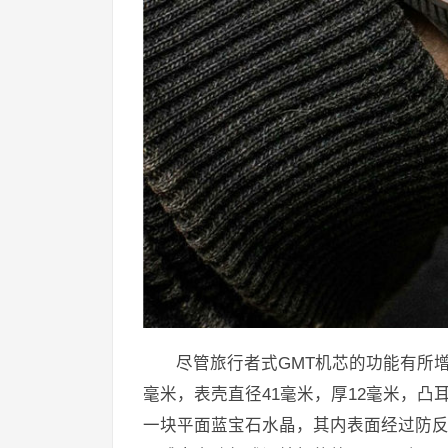
尽管旅行者式GMT机芯的功能有所增强，
毫米，表壳直径41毫米，厚12毫米，凸
一块平面蓝宝石水晶，其内表面经过防