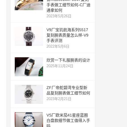
手表做工细节如何-C厂迪
通拿如何
2023年5月26日
V9厂宝玑航海系列5517
复刻腕表质量怎么样-V9
手表评测
2022年5月6日
欣赏一下礼服腕表的设计
2025年11月24日
ZF厂帝舵碧湾专业型新
品复刻腕表做工细节如何
2023年2月21日
VS厂欧米茄41星座蓝圈
白盘款细节做工值得入手
吗