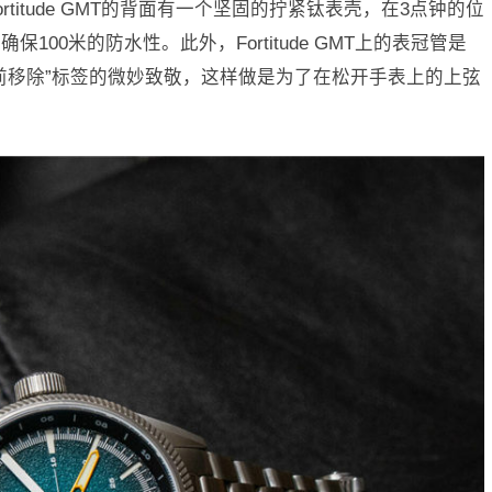
titude GMT的背面有一个坚固的拧紧钛表壳，在3点钟的位
00米的防水性。此外，Fortitude GMT上的表冠管是
前移除”标签的微妙致敬，这样做是为了在松开手表上的上弦