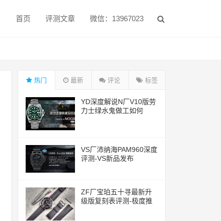
首页
评测文章
微信：13967023
热门
最新
评论
标签
YD深度解说N厂V10版劳
力士绿水鬼做工如何
VS厂沛纳海PAM960深度
评测-VS新品发布
ZF厂宝珀五十寻最新升
级版复刻表评测-极度推
荐的一款腕表